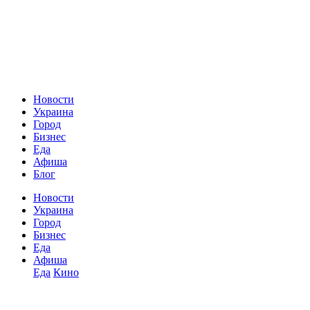
Новости
Украина
Город
Бизнес
Еда
Афиша
Блог
Новости
Украина
Город
Бизнес
Еда
Афиша
Еда
Кино