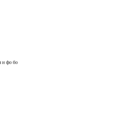
 и фо бо