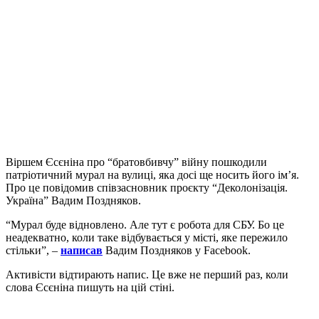
Віршем Єсєніна про “братовбивчу” війну пошкодили
патріотичний мурал на вулиці, яка досі ще носить його ім’я.
Про це повідомив співзасновник проєкту “Деколонізація.
Україна” Вадим Поздняков.
“Мурал буде відновлено. Але тут є робота для СБУ. Бо це
неадекватно, коли таке відбувається у місті, яке пережило
стільки”, –
написав
Вадим Поздняков у Facebook.
Активісти відтирають напис. Це вже не перший раз, коли
слова Єсєніна пишуть на цій стіні.