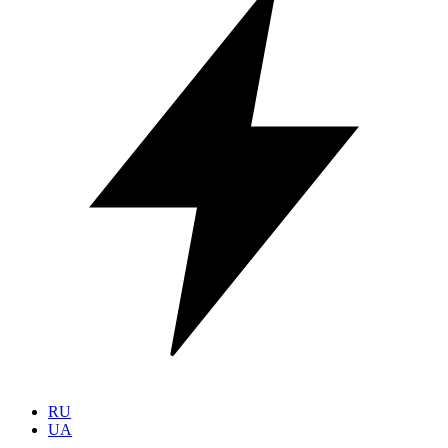
RU
UA