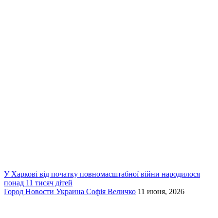
У Харкові від початку повномасштабної війни народилося
понад 11 тисяч дітей
Город
Новости
Украина
Софія Величко
11 июня, 2026