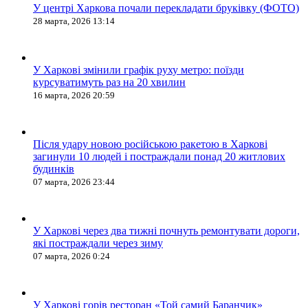
У центрі Харкова почали перекладати бруківку (ФОТО)
28 марта, 2026 13:14
У Харкові змінили графік руху метро: поїзди
курсуватимуть раз на 20 хвилин
16 марта, 2026 20:59
Після удару новою російською ракетою в Харкові
загинули 10 людей і постраждали понад 20 житлових
будинків
07 марта, 2026 23:44
У Харкові через два тижні почнуть ремонтувати дороги,
які постраждали через зиму
07 марта, 2026 0:24
У Харкові горів ресторан «Той самий Баранчик»