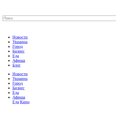
Новости
Украина
Город
Бизнес
Еда
Афиша
Блог
Новости
Украина
Город
Бизнес
Еда
Афиша
Еда
Кино