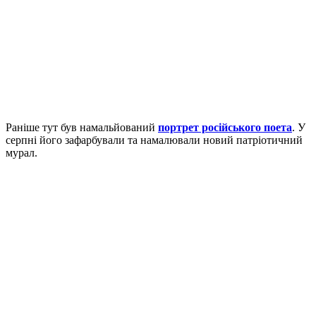
Раніше тут був намальйований
портрет російського поета
. У
серпні його зафарбували та намалювали новий патріотичний
мурал.