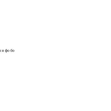
 и фо бо