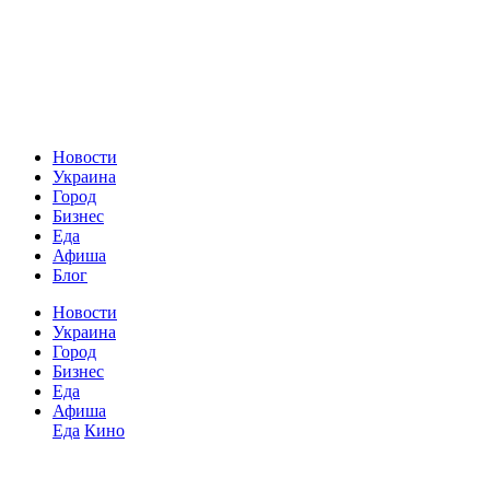
Новости
Украина
Город
Бизнес
Еда
Афиша
Блог
Новости
Украина
Город
Бизнес
Еда
Афиша
Еда
Кино