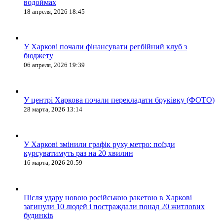
водоймах
18 апреля, 2026 18:45
У Харкові почали фінансувати регбійний клуб з
бюджету
06 апреля, 2026 19:39
У центрі Харкова почали перекладати бруківку (ФОТО)
28 марта, 2026 13:14
У Харкові змінили графік руху метро: поїзди
курсуватимуть раз на 20 хвилин
16 марта, 2026 20:59
Після удару новою російською ракетою в Харкові
загинули 10 людей і постраждали понад 20 житлових
будинків