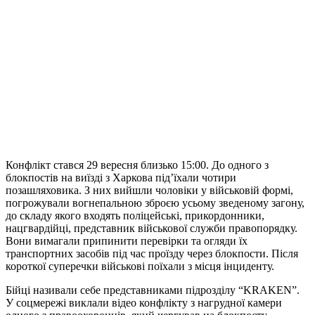
Конфлікт стався 29 вересня близько 15:00. До одного з
блокпостів на виїзді з Харкова під’їхали чотири
позашляховика. З них вийшли чоловіки у військовій формі,
погрожували вогнепальною зброєю усьому зведеному загону,
до складу якого входять поліцейські, прикордонники,
нацгвардійці, представник військової служби правопорядку.
Вони вимагали припинити перевірки та огляди їх
транспортних засобів під час проїзду через блокпости. Після
короткої суперечки військові поїхали з місця інциденту.
Бійці називали себе представниками підрозділу “KRAKEN”.
У соцмережі виклали відео конфлікту з нагрудної камери