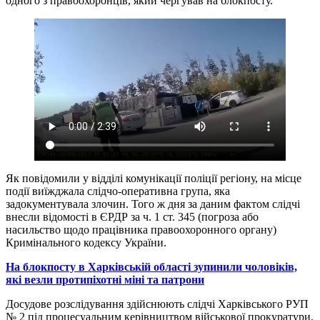
одного з правоохоронців, який чергував на блокпосту.
Як повідомили у відділі комунікації поліції регіону, на місце
події виїжджала слідчо-оперативна група, яка
задокументувала злочин. Того ж дня за даним фактом слідчі
внесли відомості в ЄРДР за ч. 1 ст. 345 (погроза або
насильство щодо працівника правоохоронного органу)
Кримінального кодексу України.
На блокпосту в Харківській області зупинили чоловіків,
які везли протипіхотні міні та патрони
Досудове розслідування здійснюють слідчі Харківського РУП
№ 2 під процесуальним керівництвом військової прокуратури.