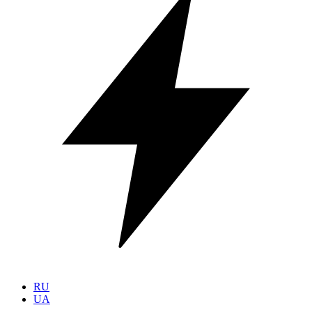
RU
UA