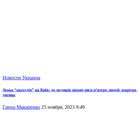
Новости
Украина
Атака “шахедів” на Київ: до медиків звернулися п’ятеро людей, зокрема,
дитина
Ганна Макаренко
25 ноября, 2023 9:49