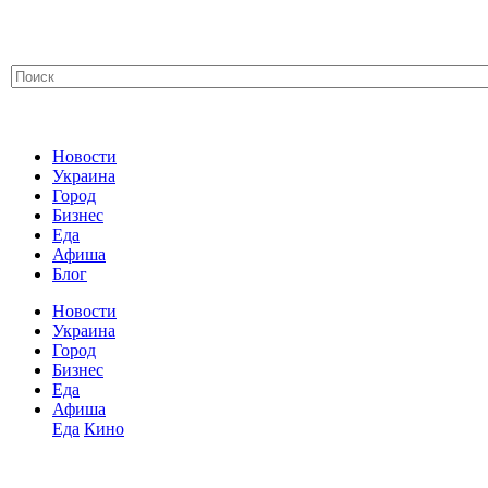
Новости
Украина
Город
Бизнес
Еда
Афиша
Блог
Новости
Украина
Город
Бизнес
Еда
Афиша
Еда
Кино