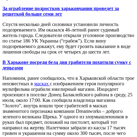
За ограбление подростков харьковчанин проведет за
решеткой больше семи лет
Спустя несколько дней силовики установили личность
подозреваемого. Им оказался 46-летний ранее судимый
житель города. Следователи открыли уголовное производство
по статье 186 УК Украины (“грабеж”). Если вину
подозреваемого докажут, ему будет грозить наказание в виде
лишения свободы на срок от четырех до шести лет.
В Харькове посреди бела дня грабители похитили сумку с
деньгами
Напомним, ранее сообщалось, что в Харьковской области трое
неизвестных в
масках
с изображением героя популярного
мультфильма ограбили ювелирный магазин. Инцидент
произошел в поселке Донец Балаклейского района в среду, 25
июля, около 17:00. Как сообщила владелица магазина
“Золото”, внутрь вошли трое грабителей в масках
знаменитого персонажа компании Dreamworks – доброго
зеленого великана Шрека. У одного из злоумышленников в
руках был предмет, похожий на пистолет, который тот
направил на жертву. Налетчики забрали из кассы 17 тысяч
гривен и украшения на сумму около 300 тысяч, после чего