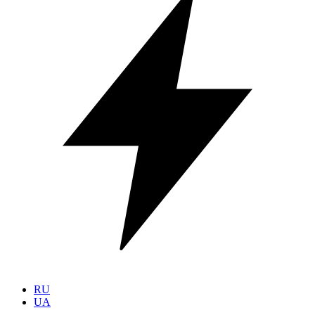
RU
UA