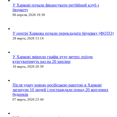
У Харкові почали фінансувати регбійний клуб з
бюджету
06 апреля, 2026 19:39
У центрі Харкова почали перекладати бруківку (ФОТО)
28 марта, 2026 13:14
У Харкові змінили графік руху метро: поїзди
курсуватимуть раз на 20 хвилин
16 марта, 2026 20:59
Після удару новою російською ракетою в Харкові
загинули 10 людей і постраждали понад 20 житлових
будинків
07 марта, 2026 23:44