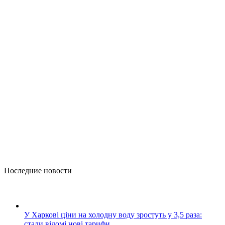
Последние новости
У Харкові ціни на холодну воду зростуть у 3,5 раза:
стали відомі нові тарифи