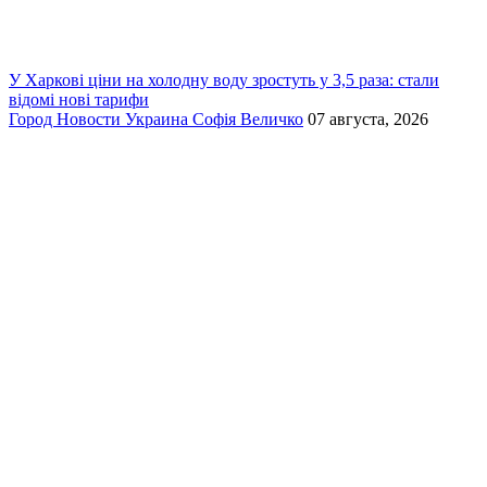
У Харкові ціни на холодну воду зростуть у 3,5 раза: стали
відомі нові тарифи
Город
Новости
Украина
Софія Величко
07 августа, 2026