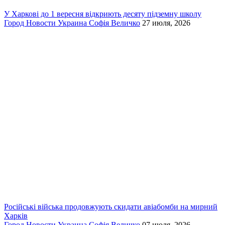
У Харкові до 1 вересня відкриють десяту підземну школу
Город
Новости
Украина
Софія Величко
27 июля, 2026
Російські війська продовжують скидати авіабомби на мирний
Харків
Город
Новости
Украина
Софія Величко
07 июля, 2026