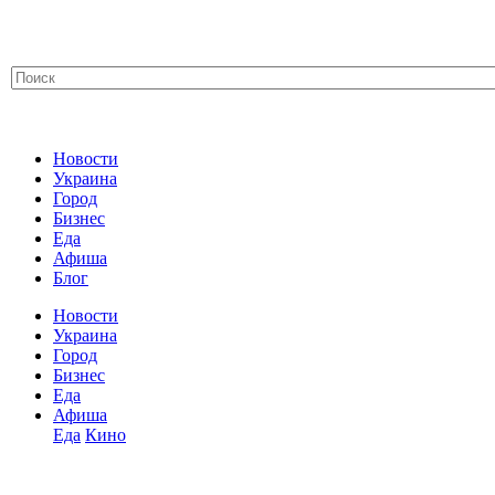
Новости
Украина
Город
Бизнес
Еда
Афиша
Блог
Новости
Украина
Город
Бизнес
Еда
Афиша
Еда
Кино