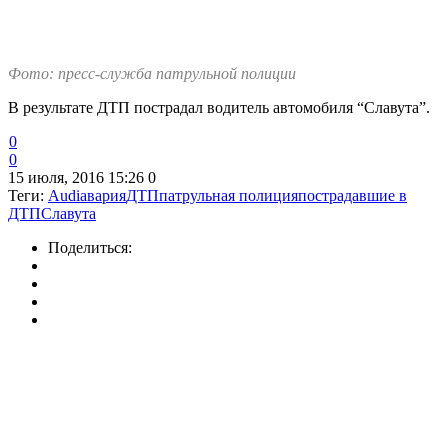
Фото: пресс-служба патрульной полиции
В результате ДТП пострадал водитель автомобиля “Славута”.
0
0
15 июля, 2016 15:26
0
Теги:
Audi
авария
ДТП
патрульная полиция
пострадавшие в
ДТП
Славута
Поделиться: