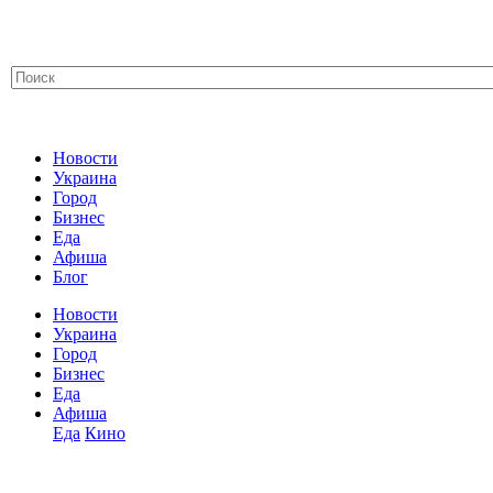
Новости
Украина
Город
Бизнес
Еда
Афиша
Блог
Новости
Украина
Город
Бизнес
Еда
Афиша
Еда
Кино