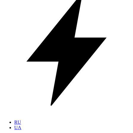
RU
UA