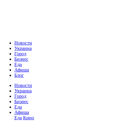
Новости
Украина
Город
Бизнес
Еда
Афиша
Блог
Новости
Украина
Город
Бизнес
Еда
Афиша
Еда
Кино