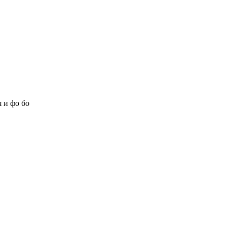
 и фо бо