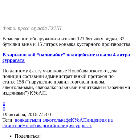
Фото: пресс-служба ГУНП
В заведении обнаружили и изъяли 121 бутылку водки, 32
бутылки вина и 15 литров коньяка кустарного производства.
В харьковской “наливайке” полицейские изъяли 4 литра
суррогата
По данному факту участковые Новобаварского отдела
полиции составили административный протокол по
статье 156 (“нарушение правил торговли пивом,
алкогольными, слабоалкогольными напитками и табачными
изделиями”) КУоАП.
0
0
19 октября, 2016 7:53
0
Теги:
водка
изъяли алкоголь
кафе
КУоАП
лицензия на
спиртное
Новобаварский
полиция
суррогат
Поделиться: