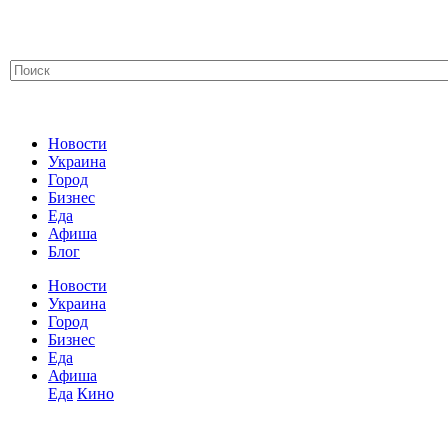
Новости
Украина
Город
Бизнес
Еда
Афиша
Блог
Новости
Украина
Город
Бизнес
Еда
Афиша
Еда
Кино