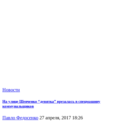
Новости
На улице Шевченко “девятка” врезалась в спецмашину
коммунальщиков
Павло Федосенко
27 апреля, 2017 18:26