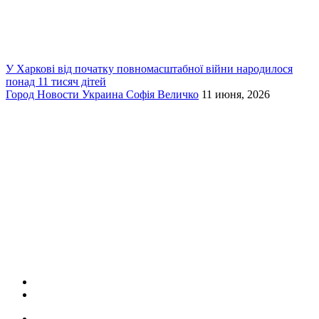
У Харкові від початку повномасштабної війни народилося
понад 11 тисяч дітей
Город
Новости
Украина
Софія Величко
11 июня, 2026