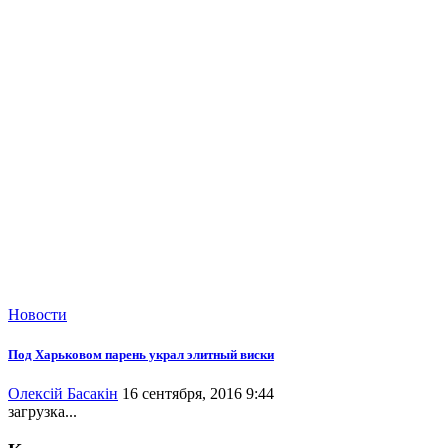
Новости
Под Харьковом парень украл элитный виски
Олексій Басакін
16 сентября, 2016 9:44
загрузка...