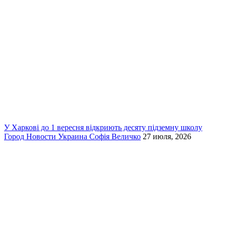
У Харкові до 1 вересня відкриють десяту підземну школу
Город
Новости
Украина
Софія Величко
27 июля, 2026