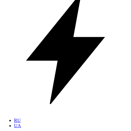
RU
UA