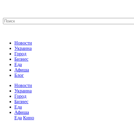
Новости
Украина
Город
Бизнес
Еда
Афиша
Блог
Новости
Украина
Город
Бизнес
Еда
Афиша
Еда
Кино