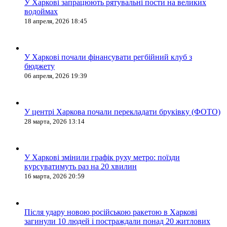
У Харкові запрацюють рятувальні пости на великих
водоймах
18 апреля, 2026 18:45
У Харкові почали фінансувати регбійний клуб з
бюджету
06 апреля, 2026 19:39
У центрі Харкова почали перекладати бруківку (ФОТО)
28 марта, 2026 13:14
У Харкові змінили графік руху метро: поїзди
курсуватимуть раз на 20 хвилин
16 марта, 2026 20:59
Після удару новою російською ракетою в Харкові
загинули 10 людей і постраждали понад 20 житлових