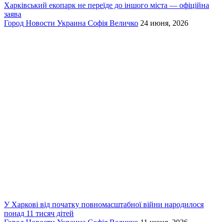
Харківський екопарк не переїде до іншого міста — офіційна
заява
Город
Новости
Украина
Софія Величко
24 июня, 2026
У Харкові від початку повномасштабної війни народилося
понад 11 тисяч дітей