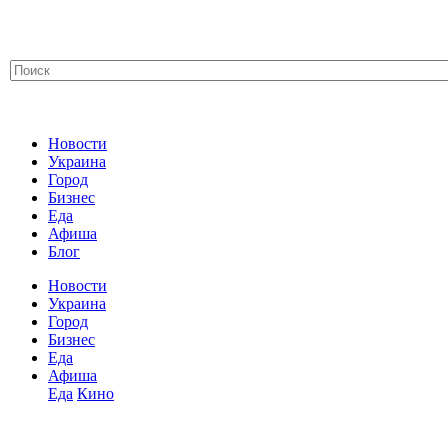
Новости
Украина
Город
Бизнес
Еда
Афиша
Блог
Новости
Украина
Город
Бизнес
Еда
Афиша
Еда
Кино