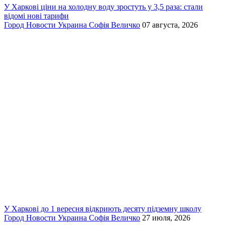
У Харкові ціни на холодну воду зростуть у 3,5 раза: стали
відомі нові тарифи
Город
Новости
Украина
Софія Величко
07 августа, 2026
У Харкові до 1 вересня відкриють десяту підземну школу
Город
Новости
Украина
Софія Величко
27 июля, 2026