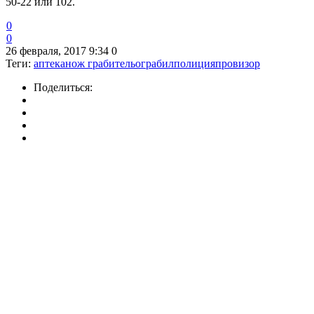
50-22 или 102.
0
0
26 февраля, 2017 9:34
0
Теги:
аптека
нож грабитель
ограбил
полиция
провизор
Поделиться: