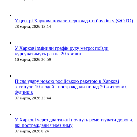
У центрі Харкова почали перекладати бруківку (ФОТО)
28 марта, 2026 13:14
У Харкові змінили графік руху метро: поїзди
курсуватимуть раз на 20 хвилин
16 марта, 2026 20:59
Після удару новою російською ракетою в Харкові
загинули 10 людей і постраждали понад 20 житлових
будинків
07 марта, 2026 23:44
У Харкові через два тижні почнуть ремонтувати дороги,
які постраждали через зиму
07 марта, 2026 0:24