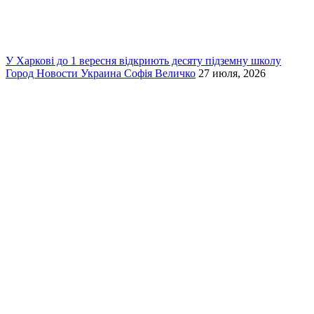
У Харкові до 1 вересня відкриють десяту підземну школу
Город
Новости
Украина
Софія Величко
27 июля, 2026