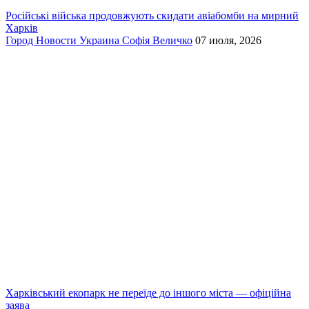
Російські війська продовжують скидати авіабомби на мирний
Харків
Город
Новости
Украина
Софія Величко
07 июля, 2026
Харківський екопарк не переїде до іншого міста — офіційна
заява