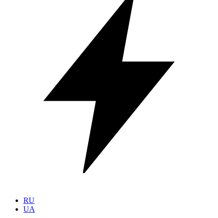
RU
UA