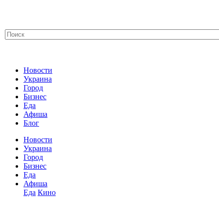
Новости
Украина
Город
Бизнес
Еда
Афиша
Блог
Новости
Украина
Город
Бизнес
Еда
Афиша
Еда
Кино