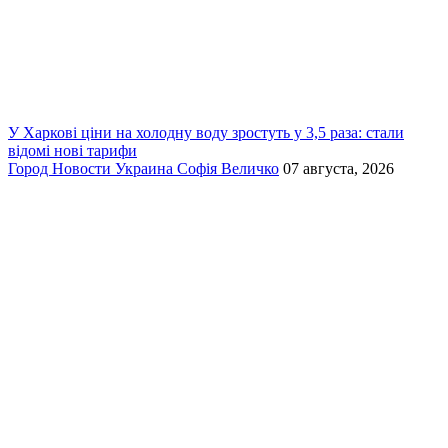
У Харкові ціни на холодну воду зростуть у 3,5 раза: стали
відомі нові тарифи
Город
Новости
Украина
Софія Величко
07 августа, 2026