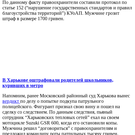
По данному факту правоохранители составили протокол по
статье 152 (“нарушение государственных стандартов и правил
благоустройства территорий”) КУоАП. Мужчине грозит
штраф в размере 1700 гривен.
В Харькове оштрафовали родителей школьников,
куривших в метро
Напомним, ранее Московский районный суд Харькова вынес
вердикт
по делу о попытке подкупа патрульного
полицейского. Фигурант признал свою вину и пошел на
сделку со следствием. По данным следствия, пьяный
сотрудник “Харьковских тепловых сетей” ехал на своем
мотоцикле Suzuki GSR 600, когда его остановили копы.
Мужчина решил “договориться” с правоохранителям и
предложил командиру роты патрульных тысячу гривен.