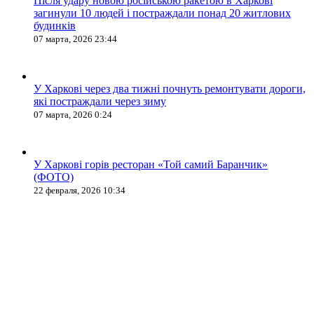
Після удару новою російською ракетою в Харкові
загинули 10 людей і постраждали понад 20 житлових
будинків
07 марта, 2026 23:44
У Харкові через два тижні почнуть ремонтувати дороги,
які постраждали через зиму
07 марта, 2026 0:24
У Харкові горів ресторан «Той самий Баранчик»
(ФОТО)
22 февраля, 2026 10:34