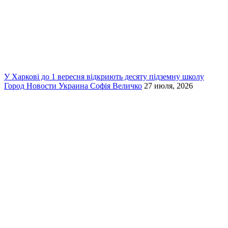
У Харкові до 1 вересня відкриють десяту підземну школу
Город
Новости
Украина
Софія Величко
27 июля, 2026