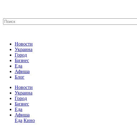
Новости
Украина
Город
Бизнес
Еда
Афиша
Блог
Новости
Украина
Город
Бизнес
Еда
Афиша
Еда
Кино