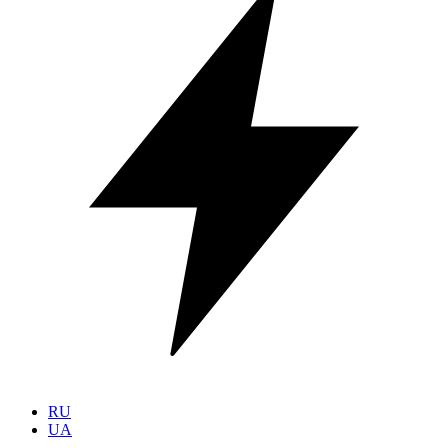
RU
UA