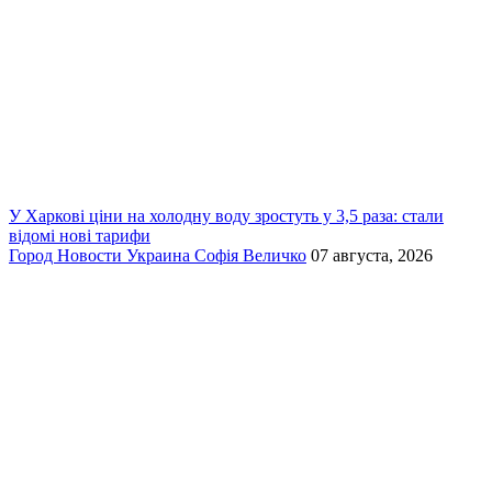
У Харкові ціни на холодну воду зростуть у 3,5 раза: стали
відомі нові тарифи
Город
Новости
Украина
Софія Величко
07 августа, 2026