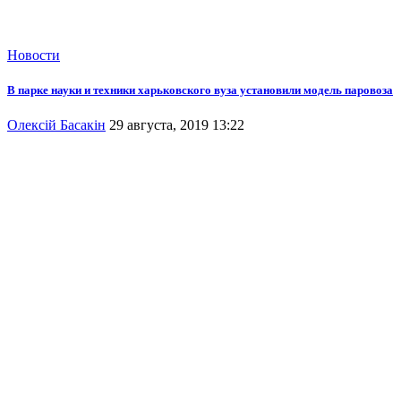
Новости
В парке науки и техники харьковского вуза установили модель паровоза
Олексій Басакін
29 августа, 2019 13:22