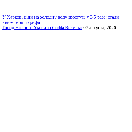
У Харкові ціни на холодну воду зростуть у 3,5 раза: стали
відомі нові тарифи
Город
Новости
Украина
Софія Величко
07 августа, 2026