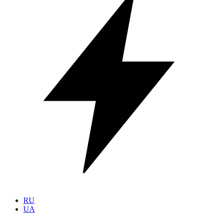
RU
UA