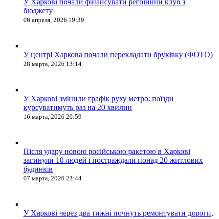
У Харкові почали фінансувати регбійний клуб з
бюджету
06 апреля, 2026 19:39
У центрі Харкова почали перекладати бруківку (ФОТО)
28 марта, 2026 13:14
У Харкові змінили графік руху метро: поїзди
курсуватимуть раз на 20 хвилин
16 марта, 2026 20:59
Після удару новою російською ракетою в Харкові
загинули 10 людей і постраждали понад 20 житлових
будинків
07 марта, 2026 23:44
У Харкові через два тижні почнуть ремонтувати дороги,