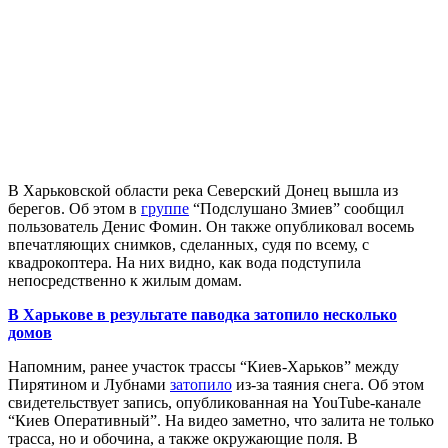
В Харьковской области река Северский Донец вышла из
берегов. Об этом в
группе
“Подслушано Змиев” сообщил
пользователь Денис Фомин. Он также опубликовал восемь
впечатляющих снимков, сделанных, судя по всему, с
квадрокоптера. На них видно, как вода подступила
непосредственно к жилым домам.
В Харькове в результате паводка затопило несколько
домов
Напомним, ранее участок трассы “Киев-Харьков” между
Пирятином и Лубнами
затопило
из-за таяния снега. Об этом
свидетельствует запись, опубликованная на YouTube-канале
“Киев Оперативный”. На видео заметно, что залита не только
трасса, но и обочина, а также окружающие поля. В