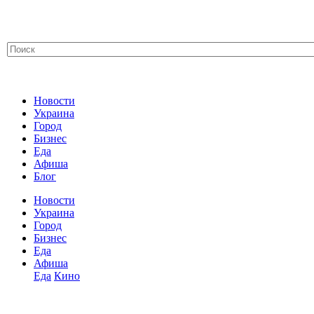
Новости
Украина
Город
Бизнес
Еда
Афиша
Блог
Новости
Украина
Город
Бизнес
Еда
Афиша
Еда
Кино