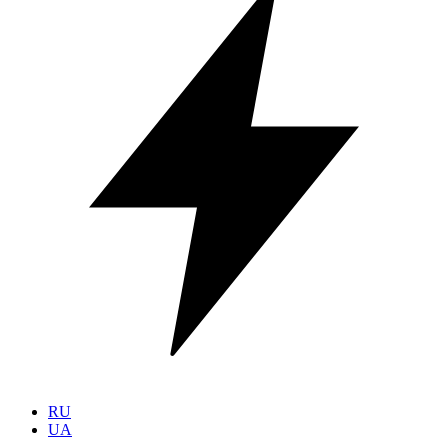
RU
UA