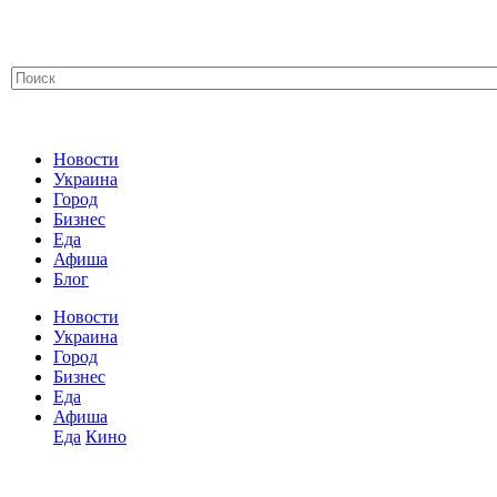
Новости
Украина
Город
Бизнес
Еда
Афиша
Блог
Новости
Украина
Город
Бизнес
Еда
Афиша
Еда
Кино