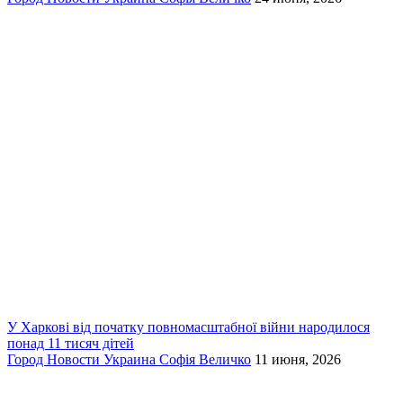
У Харкові від початку повномасштабної війни народилося
понад 11 тисяч дітей
Город
Новости
Украина
Софія Величко
11 июня, 2026