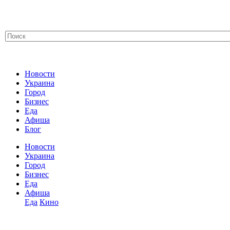
Новости
Украина
Город
Бизнес
Еда
Афиша
Блог
Новости
Украина
Город
Бизнес
Еда
Афиша
Еда
Кино