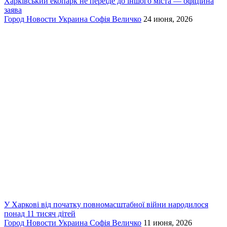
Харківський екопарк не переїде до іншого міста — офіційна
заява
Город
Новости
Украина
Софія Величко
24 июня, 2026
У Харкові від початку повномасштабної війни народилося
понад 11 тисяч дітей
Город
Новости
Украина
Софія Величко
11 июня, 2026