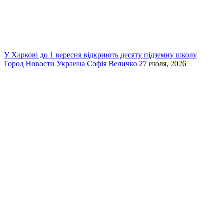
У Харкові до 1 вересня відкриють десяту підземну школу
Город
Новости
Украина
Софія Величко
27 июля, 2026