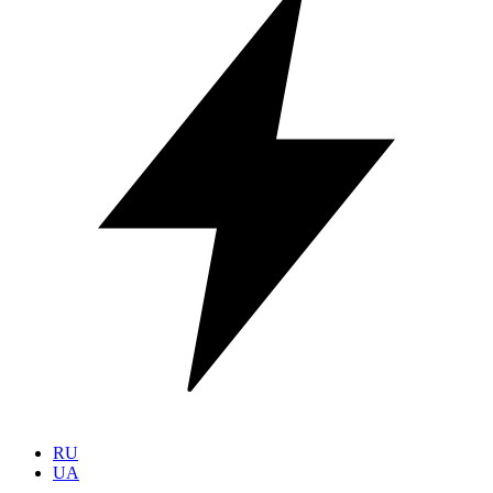
RU
UA