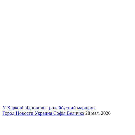
У Харкові відновили тролейбусний маршрут
Город
Новости
Украина
Софія Величко
28 мая, 2026