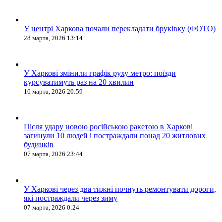
У центрі Харкова почали перекладати бруківку (ФОТО)
28 марта, 2026 13:14
У Харкові змінили графік руху метро: поїзди
курсуватимуть раз на 20 хвилин
16 марта, 2026 20:59
Після удару новою російською ракетою в Харкові
загинули 10 людей і постраждали понад 20 житлових
будинків
07 марта, 2026 23:44
У Харкові через два тижні почнуть ремонтувати дороги,
які постраждали через зиму
07 марта, 2026 0:24