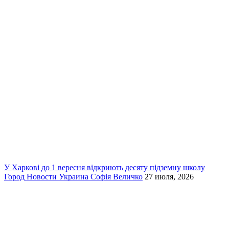
У Харкові до 1 вересня відкриють десяту підземну школу
Город
Новости
Украина
Софія Величко
27 июля, 2026