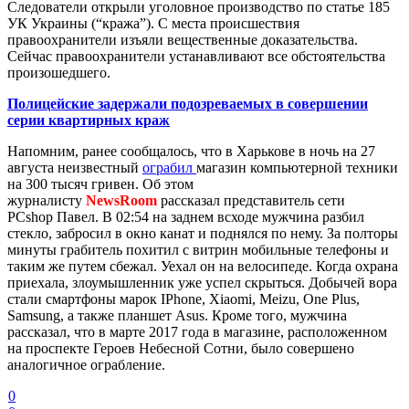
Следователи открыли уголовное производство по статье 185
УК Украины (“кража”). С места происшествия
правоохранители изъяли вещественные доказательства.
Сейчас правоохранители устанавливают все обстоятельства
произошедшего.
Полицейские задержали подозреваемых в совершении
серии квартирных краж
Напомним, ранее сообщалось, что в Харькове в ночь на 27
августа неизвестный
ограбил
магазин компьютерной техники
на 300 тысяч гривен. Об этом
журналисту
NewsRoom
рассказал представитель сети
PCshop Павел. В 02:54 на заднем всходе мужчина разбил
стекло, забросил в окно канат и поднялся по нему. За полторы
минуты грабитель похитил с витрин мобильные телефоны и
таким же путем сбежал. Уехал он на велосипеде. Когда охрана
приехала, злоумышленник уже успел скрыться. Добычей вора
стали смартфоны марок IPhone, Xiaomi, Meizu, One Plus,
Samsung, а также планшет Asus. Кроме того, мужчина
рассказал, что в марте 2017 года в магазине, расположенном
на проспекте Героев Небесной Сотни, было совершено
аналогичное ограбление.
0