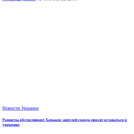
Новости
Украина
Рашисты обстреливают Харьков: жителей города просят оставаться в
укрытиях