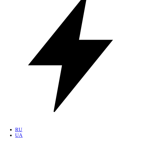
RU
UA