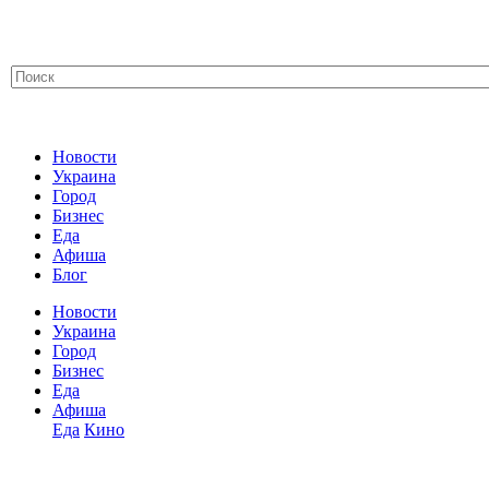
Новости
Украина
Город
Бизнес
Еда
Афиша
Блог
Новости
Украина
Город
Бизнес
Еда
Афиша
Еда
Кино