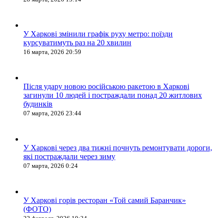
У Харкові змінили графік руху метро: поїзди
курсуватимуть раз на 20 хвилин
16 марта, 2026 20:59
Після удару новою російською ракетою в Харкові
загинули 10 людей і постраждали понад 20 житлових
будинків
07 марта, 2026 23:44
У Харкові через два тижні почнуть ремонтувати дороги,
які постраждали через зиму
07 марта, 2026 0:24
У Харкові горів ресторан «Той самий Баранчик»
(ФОТО)