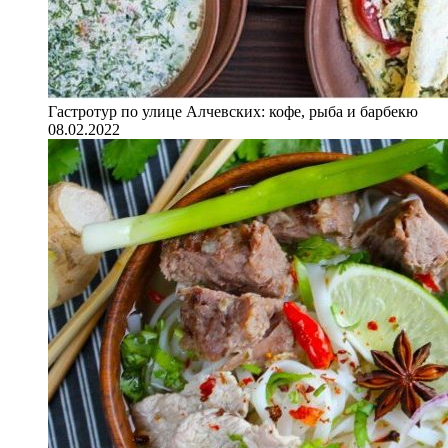
Гастротур по улице Алчевских: кофе, рыба и барбекю
08.02.2022