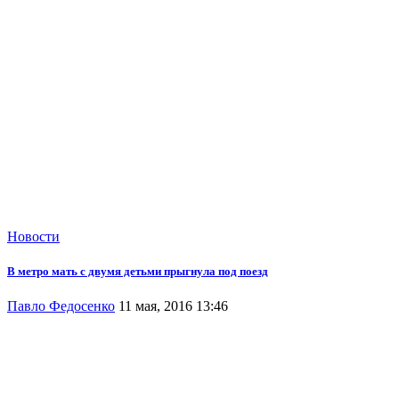
Новости
В метро мать с двумя детьми прыгнула под поезд
Павло Федосенко
11 мая, 2016 13:46