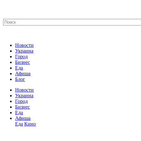
Новости
Украина
Город
Бизнес
Еда
Афиша
Блог
Новости
Украина
Город
Бизнес
Еда
Афиша
Еда
Кино