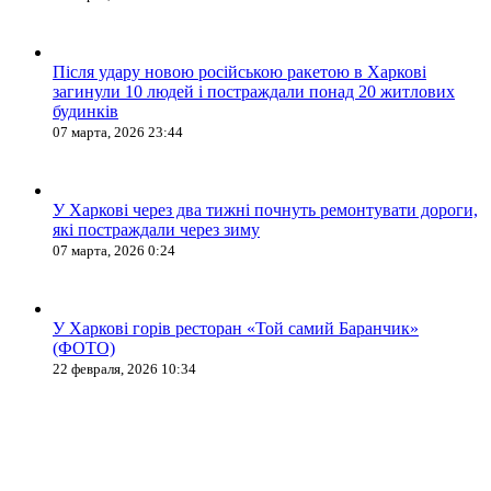
Після удару новою російською ракетою в Харкові
загинули 10 людей і постраждали понад 20 житлових
будинків
07 марта, 2026 23:44
У Харкові через два тижні почнуть ремонтувати дороги,
які постраждали через зиму
07 марта, 2026 0:24
У Харкові горів ресторан «Той самий Баранчик»
(ФОТО)
22 февраля, 2026 10:34