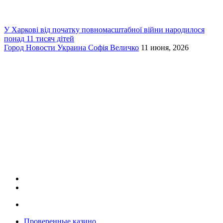
У Харкові від початку повномасштабної війни народилося
понад 11 тисяч дітей
Город
Новости
Украина
Софія Величко
11 июня, 2026
Проверенные казино