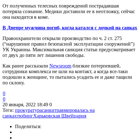
От полученных телесных повреждений пострадавшая
потеряла сознание. Медики доставили ее в неотложку, сейчас
она находится в коме.
В Днепре мужчина погиб, когда катался с дочкой на санках
Правоохранители открыли производство по ч. 2 ст. 275
(“нарушение правил безопасной эксплуатации сооружений”)
УК Украины. Максимальная санкция статьи предусматривает
от двух до пяти лет лишения свободы.
Как ранее рассказали
Newsroom
близкие потерпевшей,
сотрудники комплекса не шли на контакт, а когда все-таки
подошли к женщине, то пытались усадить ее и даже тащили
по склону.
0
0
20 января, 2022 18:49
0
Теги:
прокуратура
санки
травмировалась на
санках
тюбинг
Харьковская Швейцария
Поделиться: