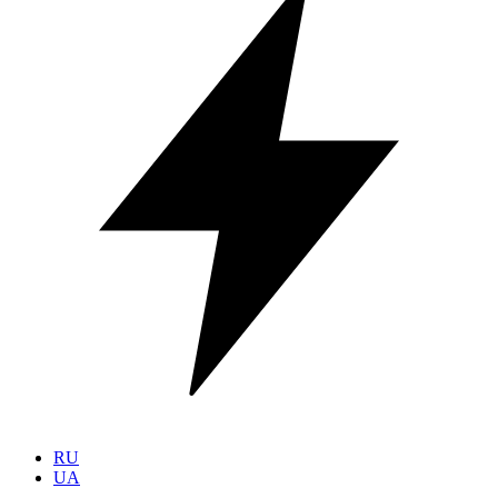
RU
UA