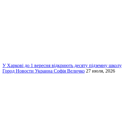
У Харкові до 1 вересня відкриють десяту підземну школу
Город
Новости
Украина
Софія Величко
27 июля, 2026