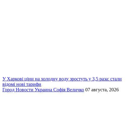
У Харкові ціни на холодну воду зростуть у 3,5 раза: стали
відомі нові тарифи
Город
Новости
Украина
Софія Величко
07 августа, 2026