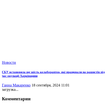
Новости
СБУ встановила ще шість колаборанток, які працювали на рашистів під
час окупації Харківщини
Ганна Макаренко
18 сентября, 2024 11:01
загрузка...
Комментарии