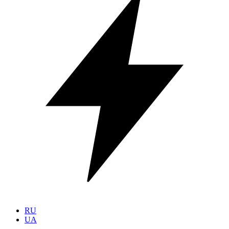
RU
UA