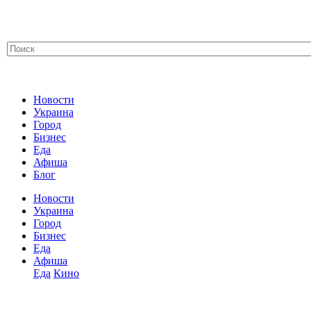
Новости
Украина
Город
Бизнес
Еда
Афиша
Блог
Новости
Украина
Город
Бизнес
Еда
Афиша
Еда
Кино