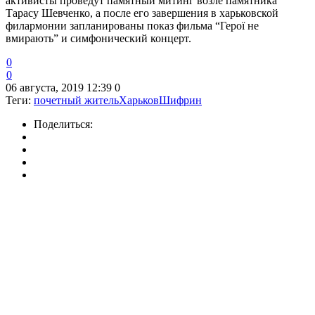
активисты проведут памятный митинг возле памятника
Тарасу Шевченко, а после его завершения в харьковской
филармонии запланированы показ фильма “Герої не
вмирають” и симфонический концерт.
0
0
06 августа, 2019 12:39
0
Теги:
почетный житель
Харьков
Шифрин
Поделиться: