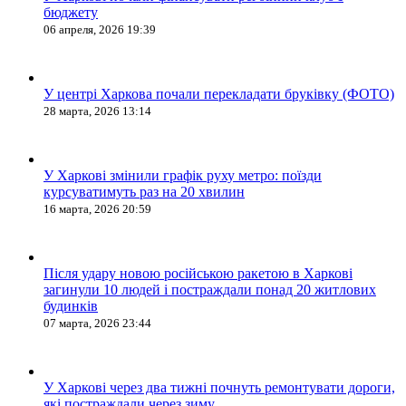
бюджету
06 апреля, 2026 19:39
У центрі Харкова почали перекладати бруківку (ФОТО)
28 марта, 2026 13:14
У Харкові змінили графік руху метро: поїзди
курсуватимуть раз на 20 хвилин
16 марта, 2026 20:59
Після удару новою російською ракетою в Харкові
загинули 10 людей і постраждали понад 20 житлових
будинків
07 марта, 2026 23:44
У Харкові через два тижні почнуть ремонтувати дороги,
які постраждали через зиму