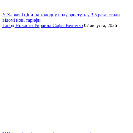
У Харкові ціни на холодну воду зростуть у 3,5 раза: стали
відомі нові тарифи
Город
Новости
Украина
Софія Величко
07 августа, 2026