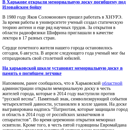
В Харькове открыли мемориальную доску погибшему под
Иловайском бойцу
В 1980 году Яков Соломонович пришел работать в ХНУРЭ.
За время работы в университете ученый создал статическую
теорию антенн и еще ряд научных трудов. За открытия в
области радиофизики Шифрина приглашали в качестве
лектора в 17 разных стран.
Сердце почетного жителя нашего города остановилось
сегодня, 6 августа. В апреле следующего года ученый мог бы
отпраздновать свой столетний юбилей.
На харьковской школе установят мемориальную доску в
память о погибшем летчике
Напомним, ранее сообщалось, что в Харьковской
областной
администрации открыли мемориальную доску в честь
жителей города, которые в 2014 году выступили против
“русской весны”. Памятный знак, символизирующий события
четырехлетней давности, установлен в холле здания. На доске
выгравирована надпись “Патриотам, которые защищали город
и область в 2014 году от российских захватчиков и
сепаратистов”. Во время церемонии открытия мемориал
освятили. Кроме того, в честь пятой годовщины Евромайдана