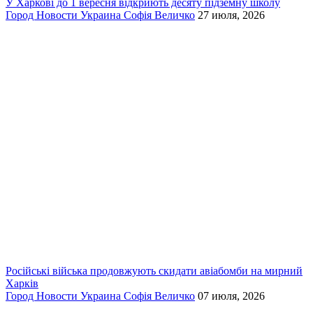
У Харкові до 1 вересня відкриють десяту підземну школу
Город
Новости
Украина
Софія Величко
27 июля, 2026
Російські війська продовжують скидати авіабомби на мирний
Харків
Город
Новости
Украина
Софія Величко
07 июля, 2026