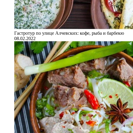
Гастротур по улице Алчевских: кофе, рыба и барбекю
08.02.2022