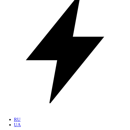
RU
UA