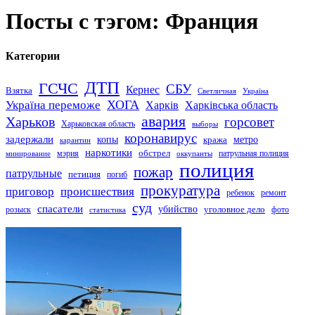
Посты с тэгом: Франция
Категории
ДТП
ГСЧС
СБУ
Кернес
Взятка
Светличная
Україна
Україна переможе
ХОГА
Харків
Харківська область
авария
Харьков
горсовет
Харьковская область
выборы
коронавирус
задержали
копы
кража
метро
карантин
наркотики
обстрел
мэрия
патрульная полиция
оккупанты
минирование
полиция
пожар
патрульные
петиция
погиб
прокуратура
приговор
происшествия
ремонт
ребенок
суд
спасатели
убийство
розыск
уголовное дело
статистика
фото