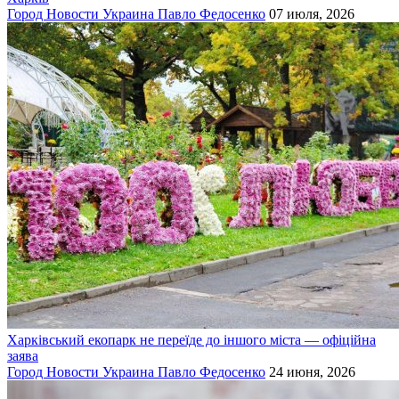
Город
Новости
Украина
Павло Федосенко
07 июля, 2026
Харківський екопарк не переїде до іншого міста — офіційна
заява
Город
Новости
Украина
Павло Федосенко
24 июня, 2026