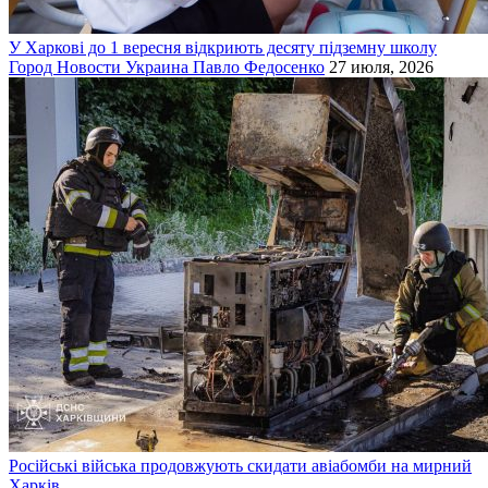
У Харкові до 1 вересня відкриють десяту підземну школу
Город
Новости
Украина
Павло Федосенко
27 июля, 2026
Російські війська продовжують скидати авіабомби на мирний
Харків