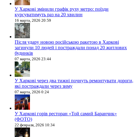
У Харкові змінили графік руху метро: поїзди
курсуватимуть раз на 20 хвилин
16 марта, 2026 20:59
Після удару новою російською ракетою в Харкові
загинули 10 людей і постраждали понад 20 житлових
будинків
07 марта, 2026 23:44
У Харкові через два тижні почнуть ремонтувати дороги,
які постраждали через зиму
07 марта, 2026 0:24
У Харкові горів ресторан «Той самий Баранчик»
(ФОТО)
22 февраля, 2026 10:34