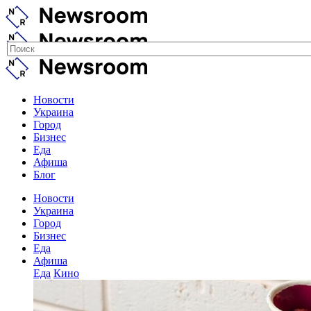
Новости
Украина
Город
Бизнес
Еда
Афиша
Блог
Новости
Украина
Город
Бизнес
Еда
Афиша
Еда
Кино