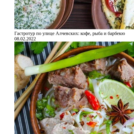
Гастротур по улице Алчевских: кофе, рыба и барбекю
08.02.2022