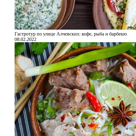
Гастротур по улице Алчевских: кофе, рыба и барбекю
08.02.2022