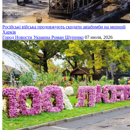
Російські війська продовжують скидати авіабомби на мирний
Харків
Город
Новости
Украина
Роман Шупенко
07 июля, 2026