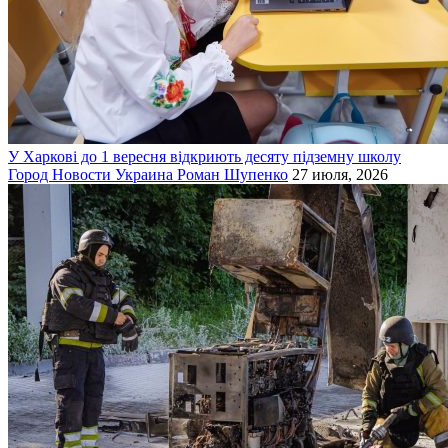
У Харкові до 1 вересня відкриють десяту підземну школу
Город
Новости
Украина
Роман Шупенко
27 июля, 2026