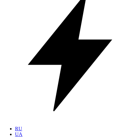
RU
UA