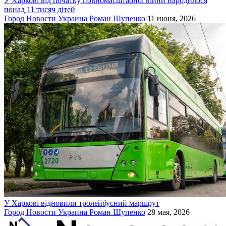
У Харкові від початку повномасштабної війни народилося
понад 11 тисяч дітей
Город
Новости
Украина
Роман Шупенко
11 июня, 2026
У Харкові відновили тролейбусний маршрут
Город
Новости
Украина
Роман Шупенко
28 мая, 2026