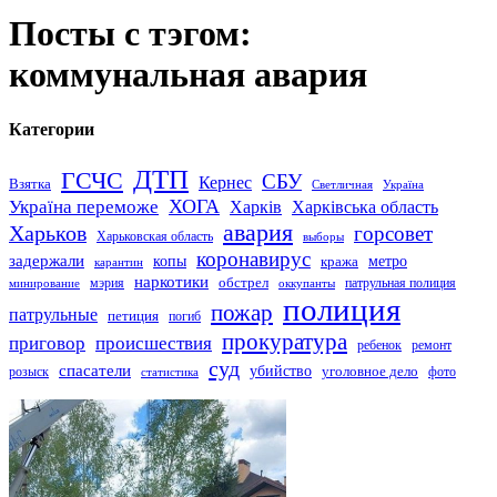
Посты с тэгом:
коммунальная авария
Категории
ДТП
ГСЧС
СБУ
Кернес
Взятка
Светличная
Україна
Україна переможе
ХОГА
Харків
Харківська область
авария
Харьков
горсовет
Харьковская область
выборы
коронавирус
задержали
копы
кража
метро
карантин
наркотики
обстрел
мэрия
патрульная полиция
оккупанты
минирование
полиция
пожар
патрульные
петиция
погиб
прокуратура
приговор
происшествия
ремонт
ребенок
суд
спасатели
убийство
розыск
уголовное дело
статистика
фото