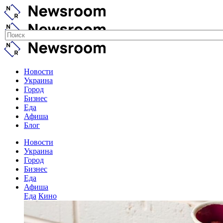
Новости
Украина
Город
Бизнес
Еда
Афиша
Блог
Новости
Украина
Город
Бизнес
Еда
Афиша
Еда
Кино