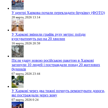
У центрі Харкова почали перекладати бруківку (ФОТО)
28 марта, 2026 13:14
У Харкові змінили графік руху метро: поїзди
курсуватимуть раз на 20 хвилин
16 марта, 2026 20:59
Після удару новою російською ракетою в Харкові
загинули 10 людей і постраждали понад 20 житлових
будинків
07 марта, 2026 23:44
У Харкові через два тижні почнуть ремонтувати дороги,
які постраждали через зиму
07 марта, 2026 0:24