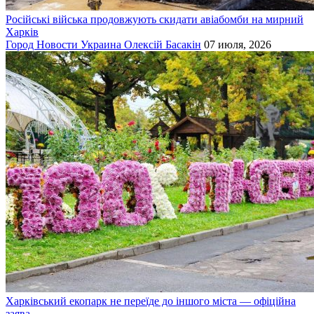
Російські війська продовжують скидати авіабомби на мирний
Харків
Город
Новости
Украина
Олексій Басакін
07 июля, 2026
Харківський екопарк не переїде до іншого міста — офіційна
заява