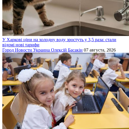
У Харкові ціни на холодну воду зростуть у 3,5 раза: стали
відомі нові тарифи
Город
Новости
Украина
Олексій Басакін
07 августа, 2026