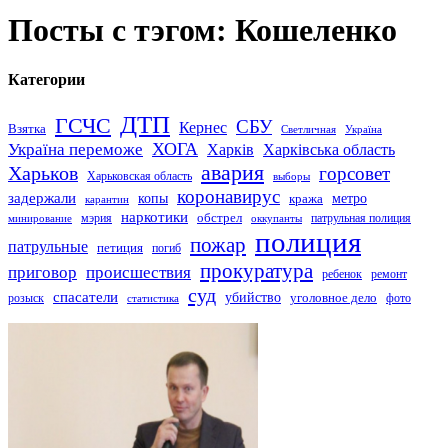
Посты с тэгом: Кошеленко
Категории
ДТП
ГСЧС
СБУ
Кернес
Взятка
Светличная
Україна
Україна переможе
ХОГА
Харків
Харківська область
авария
Харьков
горсовет
Харьковская область
выборы
коронавирус
задержали
копы
кража
метро
карантин
наркотики
обстрел
мэрия
патрульная полиция
оккупанты
минирование
полиция
пожар
патрульные
петиция
погиб
прокуратура
приговор
происшествия
ремонт
ребенок
суд
спасатели
убийство
розыск
уголовное дело
статистика
фото