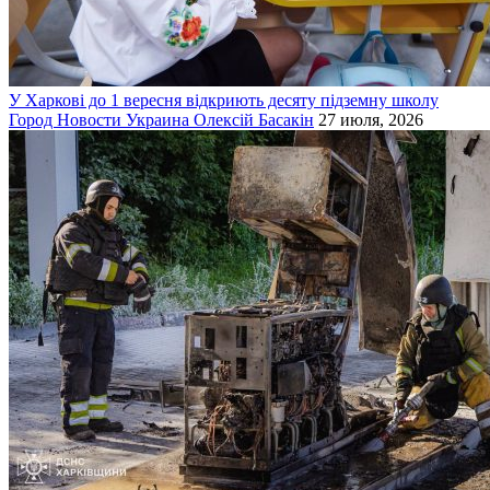
У Харкові до 1 вересня відкриють десяту підземну школу
Город
Новости
Украина
Олексій Басакін
27 июля, 2026