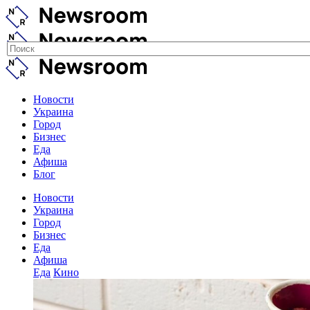
Новости
Украина
Город
Бизнес
Еда
Афиша
Блог
Новости
Украина
Город
Бизнес
Еда
Афиша
Еда
Кино