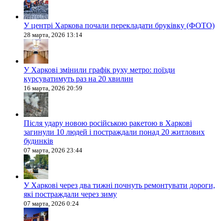
У центрі Харкова почали перекладати бруківку (ФОТО)
28 марта, 2026 13:14
У Харкові змінили графік руху метро: поїзди
курсуватимуть раз на 20 хвилин
16 марта, 2026 20:59
Після удару новою російською ракетою в Харкові
загинули 10 людей і постраждали понад 20 житлових
будинків
07 марта, 2026 23:44
У Харкові через два тижні почнуть ремонтувати дороги,
які постраждали через зиму
07 марта, 2026 0:24