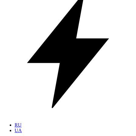
RU
UA