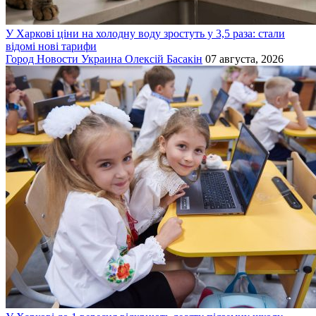
У Харкові ціни на холодну воду зростуть у 3,5 раза: стали
відомі нові тарифи
Город
Новости
Украина
Олексій Басакін
07 августа, 2026