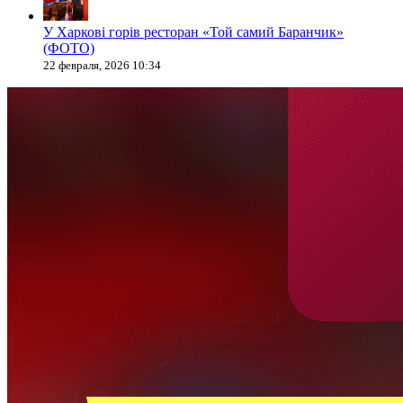
У Харкові горів ресторан «Той самий Баранчик»
(ФОТО)
22 февраля, 2026 10:34