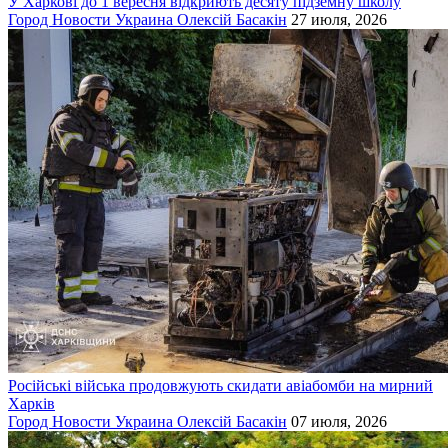
У Харкові до 1 вересня відкриють десяту підземну школу
Город
Новости
Украина
Олексій Басакін
27 июля, 2026
Російські війська продовжують скидати авіабомби на мирний
Харків
Город
Новости
Украина
Олексій Басакін
07 июля, 2026