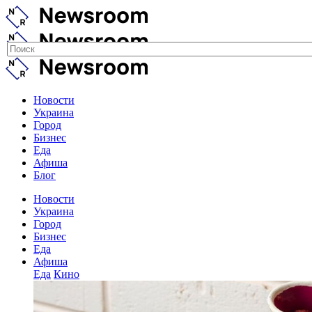
Новости
Украина
Город
Бизнес
Еда
Афиша
Блог
Новости
Украина
Город
Бизнес
Еда
Афиша
Еда
Кино