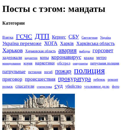
Посты с тэгом: мандаты
Категории
ДТП
ГСЧС
СБУ
Кернес
Взятка
Светличная
Україна
Україна переможе
ХОГА
Харків
Харківська область
авария
Харьков
горсовет
Харьковская область
выборы
коронавирус
задержали
копы
кража
метро
карантин
наркотики
обстрел
мэрия
патрульная полиция
оккупанты
минирование
полиция
пожар
патрульные
петиция
погиб
прокуратура
приговор
происшествия
ремонт
ребенок
суд
спасатели
убийство
розыск
уголовное дело
статистика
фото