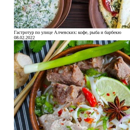
Гастротур по улице Алчевских: кофе, рыба и барбекю
08.02.2022