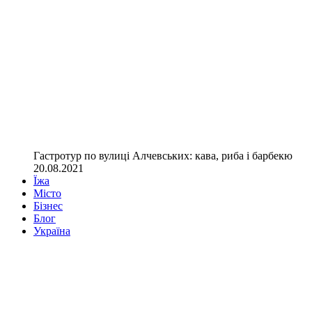
Гастротур по вулиці Алчевських: кава, риба і барбекю
20.08.2021
Їжа
Місто
Бізнес
Блог
Україна