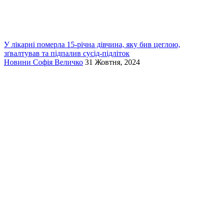
У лікарні померла 15-річна дівчина, яку бив цеглою,
зґвалтував та підпалив сусід-підліток
Новини
Софія Величко
31 Жовтня, 2024