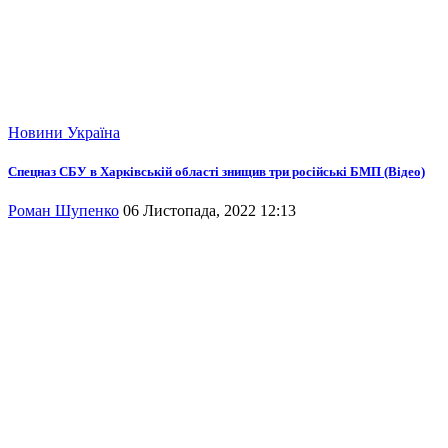
Новини
Україна
Спецназ СБУ в Харківській області знищив три російські БМП (Відео)
Роман Шупенко
06 Листопада, 2022 12:13