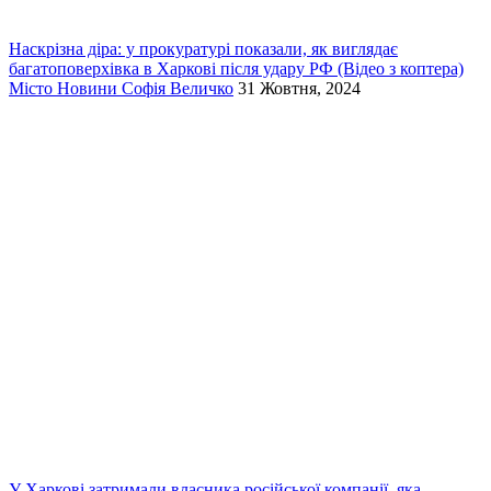
Наскрізна діра: у прокуратурі показали, як виглядає
багатоповерхівка в Харкові після удару РФ (Відео з коптера)
Місто
Новини
Софія Величко
31 Жовтня, 2024
У Харкові затримали власника російської компанії, яка