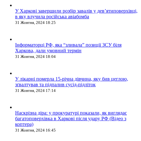
У Харкові завершили розбір завалів у дев’ятиповерхівці,
в яку влучила російська авіабомба
31 Жовтня, 2024 18:25
Інформаторці РФ, яка “зливала” позиції ЗСУ біля
Харкова, дали умовний термін
31 Жовтня, 2024 18:04
У лікарні померла 15-річна дівчина, яку бив цеглою,
зґвалтував та підпалив сусід-підліток
31 Жовтня, 2024 17:14
Наскрізна діра: у прокуратурі показали, як виглядає
багатоповерхівка в Харкові після удару РФ (Відео з
коптера)
31 Жовтня, 2024 16:45