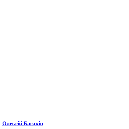
Олексій Басакін