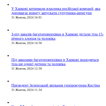
У Харкові затримали власника російської компанії, яка
допомагає ворогу запускати супутники-шпигуни
31 Жовтня, 2024 16:01
З-під завалів багатоповерхівки в Харкові дістали тіла 15-
річного хлопця та чоловіка
31 Жовтня, 2024 14:56
Під завалами багатоповерхівки в Харкові знаходяться
тіла ще однієї дитини та чоловіка
31 Жовтня, 2024 12:59
Президент Зеленський звільнив генпрокурора Костіна
31 Жовтня, 2024 11:34