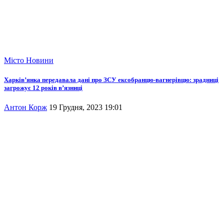
Місто
Новини
Харків’янка передавала дані про ЗСУ ексобранцю-вагнерівцю: зрадниці
загрожує 12 років в’язниці
Антон Корж
19 Грудня, 2023 19:01