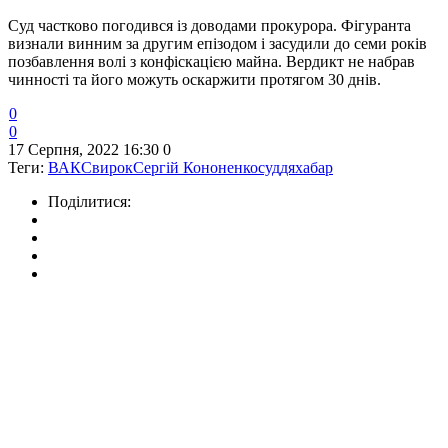
Суд частково погодився із доводами прокурора. Фігуранта
визнали винним за другим епізодом і засудили до семи років
позбавлення волі з конфіскацією майна. Вердикт не набрав
чинності та його можуть оскаржити протягом 30 днів.
0
0
17 Серпня, 2022 16:30
0
Теги:
ВАКС
вирок
Сергій Кононенко
суддя
хабар
Поділитися: