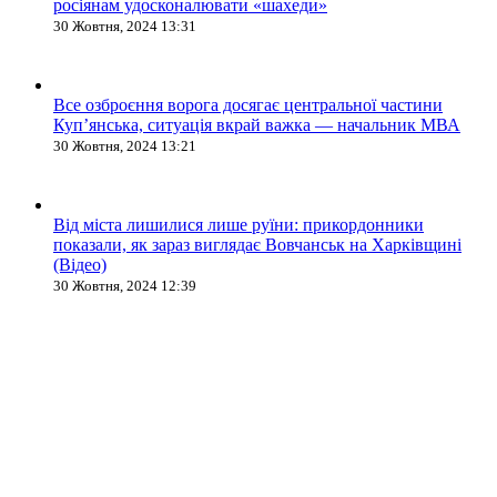
росіянам удосконалювати «шахеди»
30 Жовтня, 2024 13:31
Все озброєння ворога досягає центральної частини
Куп’янська, ситуація вкрай важка — начальник МВА
30 Жовтня, 2024 13:21
Від міста лишилися лише руїни: прикордонники
показали, як зараз виглядає Вовчанськ на Харківщині
(Відео)
30 Жовтня, 2024 12:39