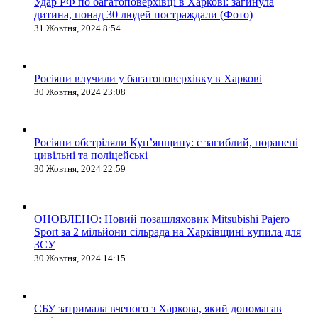
Удар РФ по багатоповерхівці в Харкові: загинула
дитина, понад 30 людей постраждали (Фото)
31 Жовтня, 2024 8:54
Росіяни влучили у багатоповерхівку в Харкові
30 Жовтня, 2024 23:08
Росіяни обстріляли Купʼянщину: є загиблий, поранені
цивільні та поліцейські
30 Жовтня, 2024 22:59
ОНОВЛЕНО: Новий позашляховик Mitsubishi Pajero
Sport за 2 мільйони сільрада на Харківщині купила для
ЗСУ
30 Жовтня, 2024 14:15
СБУ затримала вченого з Харкова, який допомагав