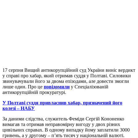
17 серпня Вищий антикорупційний суд України виніс вердикт
у справі про хабар, який отримав суддя у Полтаві. Силовики
звинувачували його за двома епізодами, але довести змогли
лише один. Про це
повідомили
у Спеціалізованій
антикорупційній прокуратурі.
У Полтаві суддя привласнив хабар, призначений його
колезі – НАБУ
За даними слідства, служитель Феміди Сергій Кононенко
вимагав та отримав неправомірну вигоду у двох різних
цивільних справах. В одному випадку йому заплатили 3000
гривень, а у другому – п’ять тисяч у національній валюті.