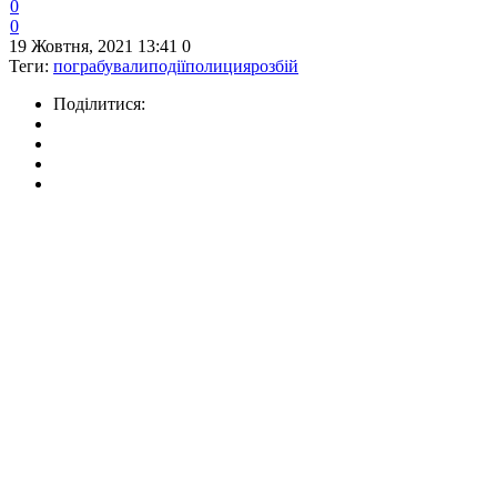
0
0
19 Жовтня, 2021 13:41
0
Теги:
пограбували
події
полиция
розбій
Поділитися: