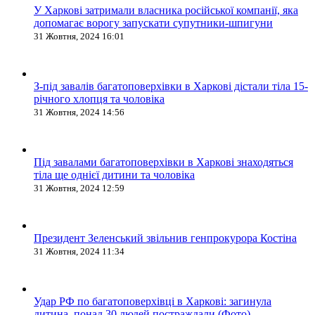
У Харкові затримали власника російської компанії, яка
допомагає ворогу запускати супутники-шпигуни
31 Жовтня, 2024 16:01
З-під завалів багатоповерхівки в Харкові дістали тіла 15-
річного хлопця та чоловіка
31 Жовтня, 2024 14:56
Під завалами багатоповерхівки в Харкові знаходяться
тіла ще однієї дитини та чоловіка
31 Жовтня, 2024 12:59
Президент Зеленський звільнив генпрокурора Костіна
31 Жовтня, 2024 11:34
Удар РФ по багатоповерхівці в Харкові: загинула
дитина, понад 30 людей постраждали (Фото)