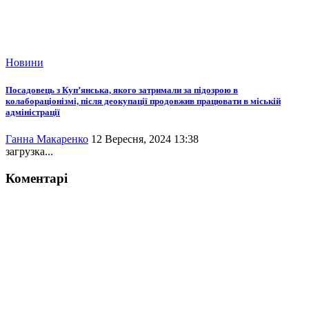
Новини
Посадовець з Куп’янська, якого затримали за підозрою в
колабораціонізмі, після деокупації продовжив працювати в міській
адміністрації
Ганна Макаренко
12 Вересня, 2024 13:38
загрузка...
Коментарі