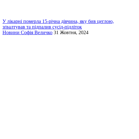
У лікарні померла 15-річна дівчина, яку бив цеглою,
зґвалтував та підпалив сусід-підліток
Новини
Софія Величко
31 Жовтня, 2024