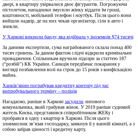
двері, в квартиру увірвалися двоє фігурантів. Погрожуючи
пістолетом, нападники змусили жінку віддати їм гроші,
коштовності, мобільний телефон і ноутбук. Після цього вони
вийшли надвір, де на них чекав організатор, сіли в авто і
зникли.
У Харкові викрили банду, яка відібрала у іноземців $74 тисячі
За даними експертизи, сума награбованого склала понад 400
тисяч гривень. За даним фактом слідчі відкрили кримінальне
провадження. Спільникам вручили підозри за статтею 187
(“розбій”) КК України. Санкція передбачає покарання у
вигляді позбавлення волі на строк до 15 років з конфіскацією
майна.
Харків’янин пограбував кредитну контору під час
випробувального терміну – поліція
Нагадаємо, раніше в Харкові
засудили
липового
комунальника, який грабував жінок. У 2019 раніше судимий
житель Києва, представився співробітником ЖЕКу і
пробрався в одну з квартир в Харкові. Після цього
зловмисник зв’язав господарку, замкнув її у ванній кімнаті, а з
собою забрав цінності і кредитну карту.