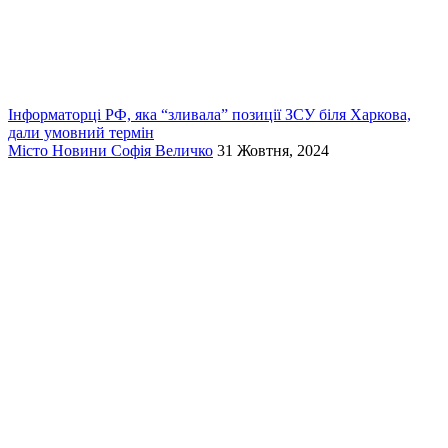
Інформаторці РФ, яка “зливала” позиції ЗСУ біля Харкова,
дали умовний термін
Місто
Новини
Софія Величко
31 Жовтня, 2024