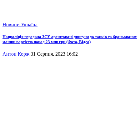
Новини
Україна
Нацполіція передала ЗСУ арештовані двигуни до танків та броньованих
машин вартістю понад 23 млн грн (Фото, Відео)
Антон Корж
31 Серпня, 2023 16:02