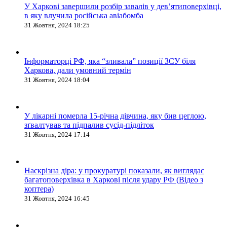
У Харкові завершили розбір завалів у дев’ятиповерхівці,
в яку влучила російська авіабомба
31 Жовтня, 2024 18:25
Інформаторці РФ, яка “зливала” позиції ЗСУ біля
Харкова, дали умовний термін
31 Жовтня, 2024 18:04
У лікарні померла 15-річна дівчина, яку бив цеглою,
зґвалтував та підпалив сусід-підліток
31 Жовтня, 2024 17:14
Наскрізна діра: у прокуратурі показали, як виглядає
багатоповерхівка в Харкові після удару РФ (Відео з
коптера)
31 Жовтня, 2024 16:45