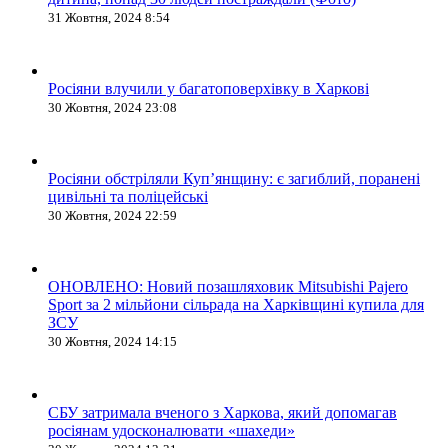
31 Жовтня, 2024 8:54
Росіяни влучили у багатоповерхівку в Харкові
30 Жовтня, 2024 23:08
Росіяни обстріляли Купʼянщину: є загиблий, поранені
цивільні та поліцейські
30 Жовтня, 2024 22:59
ОНОВЛЕНО: Новий позашляховик Mitsubishi Pajero
Sport за 2 мільйони сільрада на Харківщині купила для
ЗСУ
30 Жовтня, 2024 14:15
СБУ затримала вченого з Харкова, який допомагав
росіянам удосконалювати «шахеди»