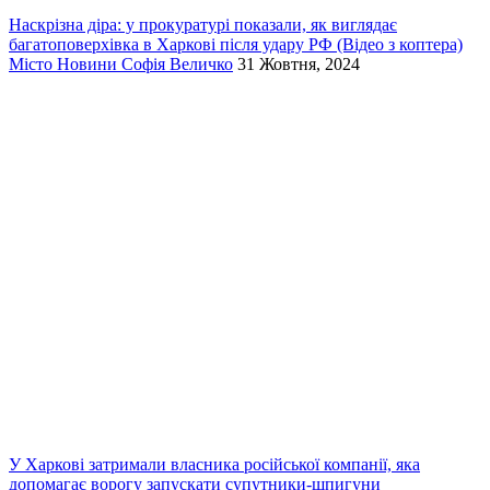
Наскрізна діра: у прокуратурі показали, як виглядає
багатоповерхівка в Харкові після удару РФ (Відео з коптера)
Місто
Новини
Софія Величко
31 Жовтня, 2024
У Харкові затримали власника російської компанії, яка
допомагає ворогу запускати супутники-шпигуни