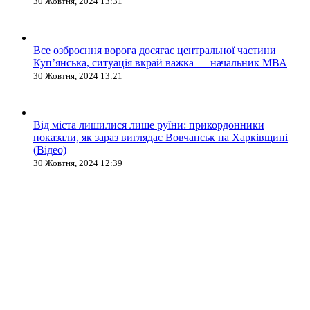
30 Жовтня, 2024 13:31
Все озброєння ворога досягає центральної частини
Куп’янська, ситуація вкрай важка — начальник МВА
30 Жовтня, 2024 13:21
Від міста лишилися лише руїни: прикордонники
показали, як зараз виглядає Вовчанськ на Харківщині
(Відео)
30 Жовтня, 2024 12:39