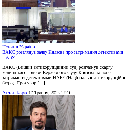
Новини
Україна
ВАКС розглянув заяву Князєва про затримання детективами
НАБУ
ВАКС (Вищий антикорупційний суд) розглянув скаргу
колишнього голови Верховного Суду Князєва на його
затримання детективами НАБУ (Національне антикорупційне
бюро). Прокурор […]
Антон Корж
17 Травня, 2023 17:10