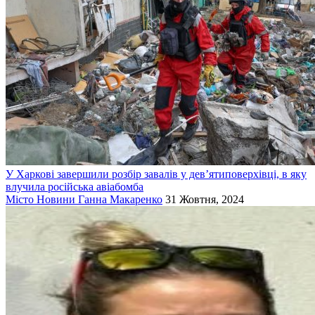
У Харкові завершили розбір завалів у дев’ятиповерхівці, в яку
влучила російська авіабомба
Місто
Новини
Ганна Макаренко
31 Жовтня, 2024