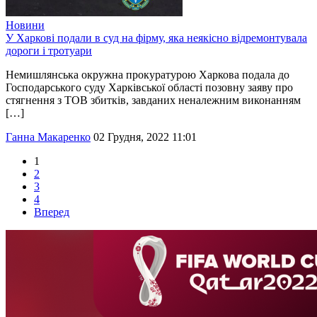
Новини
У Харкові подали в суд на фірму, яка неякісно відремонтувала
дороги і тротуари
Немишлянська окружна прокуратурою Харкова подала до
Господарського суду Харківської області позовну заяву про
стягнення з ТОВ збитків, завданих неналежним виконанням
[…]
Ганна Макаренко
02 Грудня, 2022 11:01
1
2
3
4
Вперед