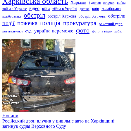
Харківська область
Харьков
вирок
будинок
война
відео
київ
колаборант
война в Украине
війна
війна в Україні
дитина
обстріл
обстріли
обстріл Харкова
обстріл Харкова
колаборантка
поліція
прокуратура
події
пожежа
ракетний удар
фото
україна переможе
суд
рятувальники
фото та відео
хабар
Новини
Російський дрон влучив у цивільне авто на Харківщині:
загинув суддя Верховного Суду