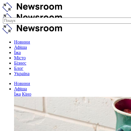
Новини
Афіша
Їжа
Місто
Бізнес
Блог
Україна
Новини
Афіша
Їжа
Кіно