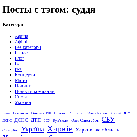
Посты с тэгом: суддя
Категорії
Афіша
Афіші
Без категорії
Бізнес
Блог
Їжа
Їжа
Концерти
Місто
Новини
Новости компаний
Спорт
Україна
Война с Россией
Война с РФ
Генштаб ЗСУ
Ізюм
Вовчанськ
Війна з Росією
СБУ
ДСНС
ДТП
Купʼянськ
Олег Синєгубов
ДСНС
ЗСУ
Харків
Україна
Харківська область
Синєгубов