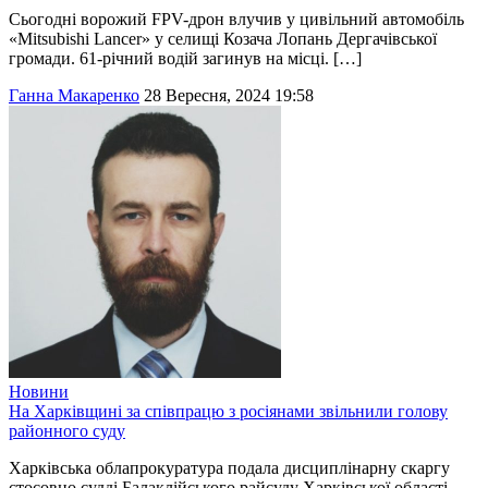
Сьогодні ворожий FPV-дрон влучив у цивільний автомобіль
«Mitsubishi Lancer» у селищі Козача Лопань Дергачівської
громади. 61-річний водій загинув на місці. […]
Ганна Макаренко
28 Вересня, 2024 19:58
Новини
На Харківщині за співпрацю з росіянами звільнили голову
районного суду
Харківська облапрокуратура подала дисциплінарну скаргу
стосовно судді Балаклійського райсуду Харківської області