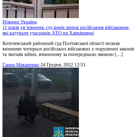
Новини
Україна
11 років ув’язнення: суд виніс вирок російським військовим,
які катували учасників АТО на Харківщині
Котелевський районний суд Полтавської області визнав
винними чотирьох російських військових у порушенні законів
та звичаїв війни, вчиненому за попередньою змовою […]
Ганна Макаренко
24 Грудня, 2022 12:53