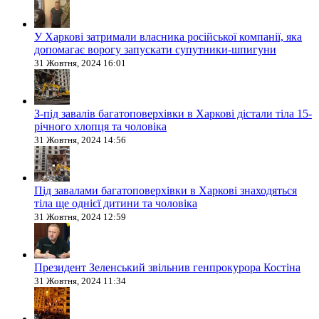
У Харкові затримали власника російської компанії, яка
допомагає ворогу запускати супутники-шпигуни
31 Жовтня, 2024 16:01
З-під завалів багатоповерхівки в Харкові дістали тіла 15-
річного хлопця та чоловіка
31 Жовтня, 2024 14:56
Під завалами багатоповерхівки в Харкові знаходяться
тіла ще однієї дитини та чоловіка
31 Жовтня, 2024 12:59
Президент Зеленський звільнив генпрокурора Костіна
31 Жовтня, 2024 11:34