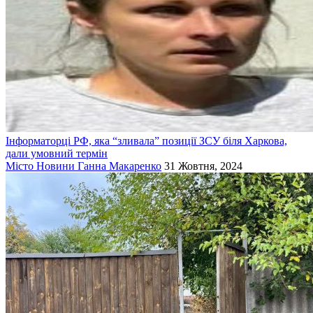
Інформаторці РФ, яка “зливала” позиції ЗСУ біля Харкова,
дали умовний термін
Місто
Новини
Ганна Макаренко
31 Жовтня, 2024