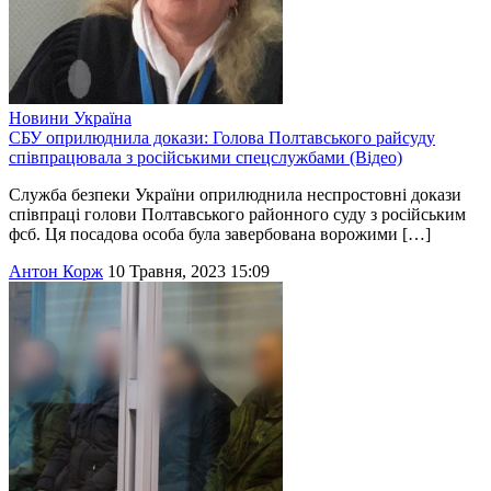
Новини
Україна
СБУ оприлюднила докази: Голова Полтавського райсуду
співпрацювала з російськими спецслужбами (Відео)
Служба безпеки України оприлюднила неспростовні докази
співпраці голови Полтавського районного суду з російським
фсб. Ця посадова особа була завербована ворожими […]
Антон Корж
10 Травня, 2023 15:09