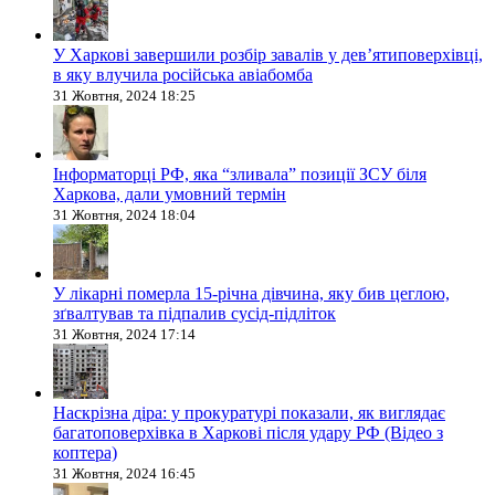
У Харкові завершили розбір завалів у дев’ятиповерхівці,
в яку влучила російська авіабомба
31 Жовтня, 2024 18:25
Інформаторці РФ, яка “зливала” позиції ЗСУ біля
Харкова, дали умовний термін
31 Жовтня, 2024 18:04
У лікарні померла 15-річна дівчина, яку бив цеглою,
зґвалтував та підпалив сусід-підліток
31 Жовтня, 2024 17:14
Наскрізна діра: у прокуратурі показали, як виглядає
багатоповерхівка в Харкові після удару РФ (Відео з
коптера)
31 Жовтня, 2024 16:45