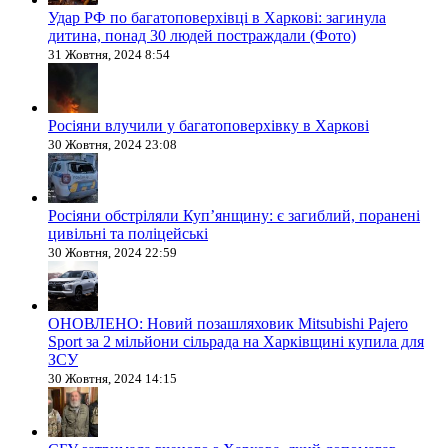
Удар РФ по багатоповерхівці в Харкові: загинула
дитина, понад 30 людей постраждали (Фото)
31 Жовтня, 2024 8:54
Росіяни влучили у багатоповерхівку в Харкові
30 Жовтня, 2024 23:08
Росіяни обстріляли Купʼянщину: є загиблий, поранені
цивільні та поліцейські
30 Жовтня, 2024 22:59
ОНОВЛЕНО: Новий позашляховик Mitsubishi Pajero
Sport за 2 мільйони сільрада на Харківщині купила для
ЗСУ
30 Жовтня, 2024 14:15