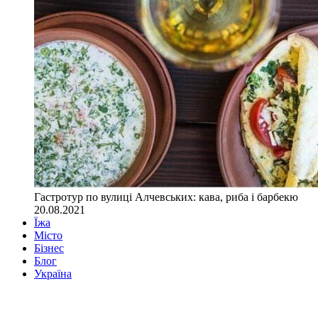
Гастротур по вулиці Алчевських: кава, риба і барбекю
20.08.2021
Їжа
Місто
Бізнес
Блог
Україна