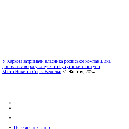
У Харкові затримали власника російської компанії, яка
допомагає ворогу запускати супутники-шпигуни
Місто
Новини
Софія Величко
31 Жовтня, 2024
Перевірені казино