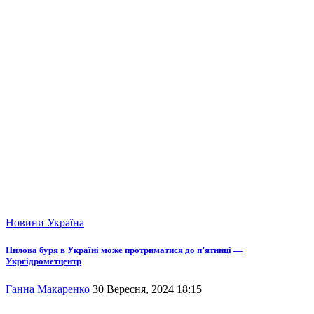
Новини
Україна
Пилова буря в Україні може протриматися до п’ятниці —
Укргідрометцентр
Ганна Макаренко
30 Вересня, 2024 18:15