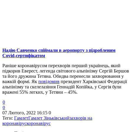
Надію Савченко спіймали в аеропорту з підробленим
Covid-сертифікатом
Раніше коронавірусом перехворів перший українець, який
підкорив Еверест, легенда світового альпінізму Сергій Бершов
та його дружина Тетяна. Обидва перенесли захворювання у
важкій формі. Як
повідомив
президент Харківської Федерації
альпінізму та скелелазіння Геннадій Копійка, у Сергія були
вражені 55% легких, у Тетяни – 45%.
0
0
07 Лютого, 2022 16:15
0
Теги:
Гамлет
Гамлет Зіньківський
захворів на
коронавірус
коронавірус