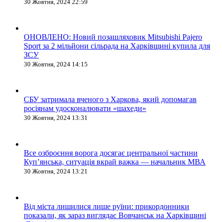
30 Жовтня, 2024 22:59
ОНОВЛЕНО: Новий позашляховик Mitsubishi Pajero
Sport за 2 мільйони сільрада на Харківщині купила для
ЗСУ
30 Жовтня, 2024 14:15
СБУ затримала вченого з Харкова, який допомагав
росіянам удосконалювати «шахеди»
30 Жовтня, 2024 13:31
Все озброєння ворога досягає центральної частини
Куп’янська, ситуація вкрай важка — начальник МВА
30 Жовтня, 2024 13:21
Від міста лишилися лише руїни: прикордонники
показали, як зараз виглядає Вовчанськ на Харківщині