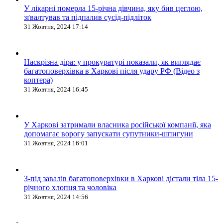
У лікарні померла 15-річна дівчина, яку бив цеглою,
зґвалтував та підпалив сусід-підліток
31 Жовтня, 2024 17:14
Наскрізна діра: у прокуратурі показали, як виглядає
багатоповерхівка в Харкові після удару РФ (Відео з
коптера)
31 Жовтня, 2024 16:45
У Харкові затримали власника російської компанії, яка
допомагає ворогу запускати супутники-шпигуни
31 Жовтня, 2024 16:01
З-під завалів багатоповерхівки в Харкові дістали тіла 15-
річного хлопця та чоловіка
31 Жовтня, 2024 14:56