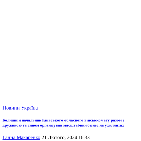
Новини
Україна
Колишній начальник Київського обласного військкомату разом з
дружиною та сином організував масштабний бізнес на ухилянтах
Ганна Макаренко
21 Лютого, 2024 16:33