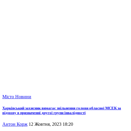
Місто
Новини
Харківський захисник вимагає звільнення голови обласної МСЕК за
відмову в призначенні другої групи інвалідності
Антон Корж
12 Жовтня, 2023 18:20