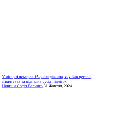
У лікарні померла 15-річна дівчина, яку бив цеглою,
зґвалтував та підпалив сусід-підліток
Новини
Софія Величко
31 Жовтня, 2024