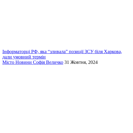
Інформаторці РФ, яка “зливала” позиції ЗСУ біля Харкова,
дали умовний термін
Місто
Новини
Софія Величко
31 Жовтня, 2024