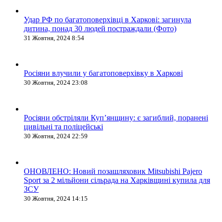
Удар РФ по багатоповерхівці в Харкові: загинула
дитина, понад 30 людей постраждали (Фото)
31 Жовтня, 2024 8:54
Росіяни влучили у багатоповерхівку в Харкові
30 Жовтня, 2024 23:08
Росіяни обстріляли Купʼянщину: є загиблий, поранені
цивільні та поліцейські
30 Жовтня, 2024 22:59
ОНОВЛЕНО: Новий позашляховик Mitsubishi Pajero
Sport за 2 мільйони сільрада на Харківщині купила для
ЗСУ
30 Жовтня, 2024 14:15