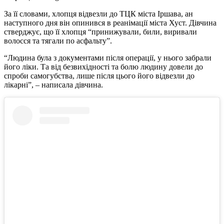
За її словами, хлопця відвезли до ТЦК міста Іршава, ан
наступного дня він опинився в реанімації міста Хуст. Дівчина
стверджує, що її хлопця “принижували, били, виривали
волосся та тягали по асфальту”.
“Людина була з документами після операції, у нього забрали
його ліки. Та від безвихідності та болю людину довели до
спроби самогубства, лише після цього його відвезли до
лікарні”, – написала дівчина.