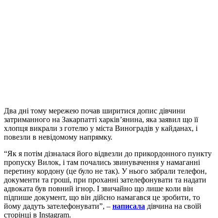
Два дні тому мережею почав ширитися допис дівчини
затриманного на Закарпатті харків’янина, яка заявил що її
хлопця викрали з готелю у міста Виноградів у кайданах, і
повезли в невідомому напрямку.
“Як я потім дізналася його відвезли до прикордонного пункту
пропуску Вилок, і там почались звинувачення у намаганні
перетину кордону (це було не так). У нього забрали телефон,
документи та гроші, при проханні зателефонувати та надати
адвоката був повний ігнор. І звичайно що лише коли він
підпише документ, що він дійсно намагався це зробити, то
йому дадуть зателефонувати”, –
написала
дівчина на своїй
сторінці в Instagram.