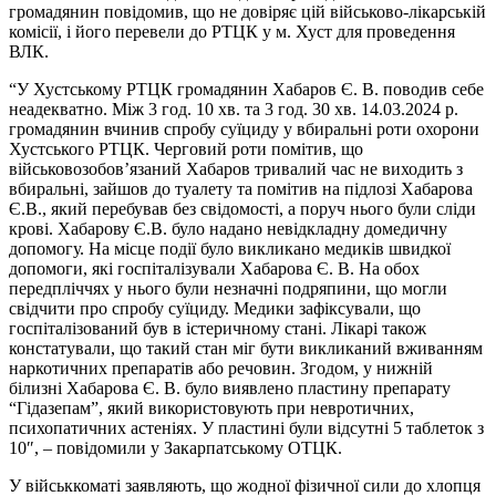
громадянин повідомив, що не довіряє цій військово-лікарській
комісії, і його перевели до РТЦК у м. Хуст для проведення
ВЛК.
“У Хустському РТЦК громадянин Хабаров Є. В. поводив себе
неадекватно. Між 3 год. 10 хв. та 3 год. 30 хв. 14.03.2024 р.
громадянин вчинив спробу суїциду у вбиральні роти охорони
Хустського РТЦК. Черговий роти помітив, що
військовозобов’язаний Хабаров тривалий час не виходить з
вбиральні, зайшов до туалету та помітив на підлозі Хабарова
Є.В., який перебував без свідомості, а поруч нього були сліди
крові. Хабарову Є.В. було надано невідкладну домедичну
допомогу. На місце події було викликано медиків швидкої
допомоги, які госпіталізували Хабарова Є. В. На обох
передпліччях у нього були незначні подряпини, що могли
свідчити про спробу суїциду. Медики зафіксували, що
госпіталізований був в істеричному стані. Лікарі також
констатували, що такий стан міг бути викликаний вживанням
наркотичних препаратів або речовин. Згодом, у нижній
білизні Хабарова Є. В. було виявлено пластину препарату
“Гідазепам”, який використовують при невротичних,
психопатичних астеніях. У пластині були відсутні 5 таблеток з
10″, – повідомили у Закарпатському ОТЦК.
У військкоматі заявляють, що жодної фізичної сили до хлопця