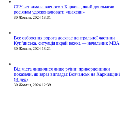
СБУ затримала вченого з Харкова, який допомагав
росіянам удосконалювати «шахеди»
30 Жовтня, 2024 13:31
Все озброєння ворога досягає центральної частини
Куп’янська, ситуація вкрай важка — начальник МВА
30 Жовтня, 2024 13:21
Від міста лишилися лише руїни: прикордонники
показали, як зараз виглядає Вовчанськ на Харківщині
(Відео)
30 Жовтня, 2024 12:39