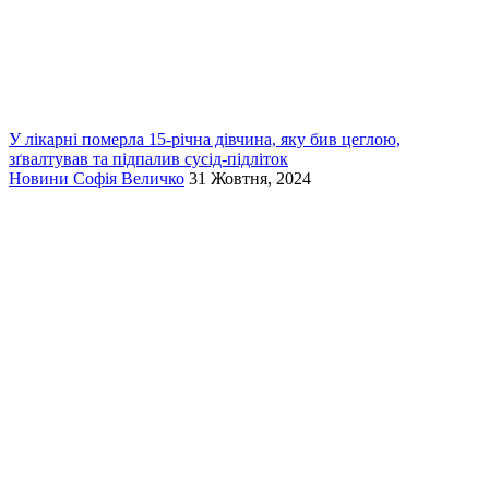
У лікарні померла 15-річна дівчина, яку бив цеглою,
зґвалтував та підпалив сусід-підліток
Новини
Софія Величко
31 Жовтня, 2024