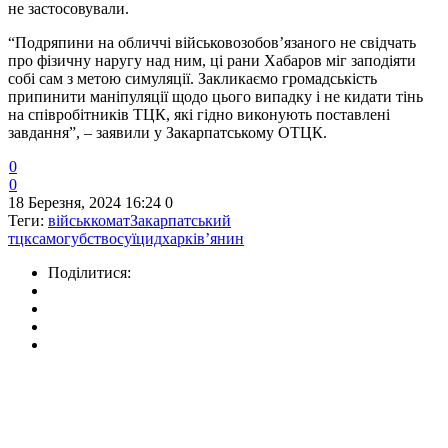
не застосовували.
“Подряпини на обличчі військовозобов’язаного не свідчать
про фізичну наругу над ним, ці рани Хабаров міг заподіяти
собі сам з метою симуляції. Закликаємо громадськість
припинити маніпуляції щодо цього випадку і не кидати тінь
на співробітників ТЦК, які гідно виконують поставлені
завдання”, – заявили у Закарпатському ОТЦК.
0
0
18 Березня, 2024 16:24
0
Теги:
військкомат
Закарпатський
тцк
самогубство
суїцид
харків’янин
Поділитися: