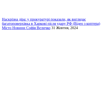
Наскрізна діра: у прокуратурі показали, як виглядає
багатоповерхівка в Харкові після удару РФ (Відео з коптера)
Місто
Новини
Софія Величко
31 Жовтня, 2024