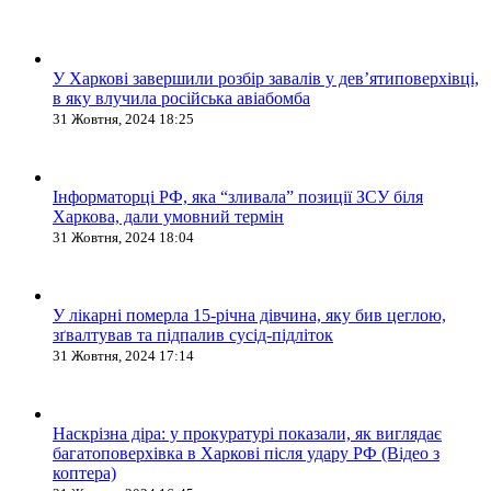
У Харкові завершили розбір завалів у дев’ятиповерхівці,
в яку влучила російська авіабомба
31 Жовтня, 2024 18:25
Інформаторці РФ, яка “зливала” позиції ЗСУ біля
Харкова, дали умовний термін
31 Жовтня, 2024 18:04
У лікарні померла 15-річна дівчина, яку бив цеглою,
зґвалтував та підпалив сусід-підліток
31 Жовтня, 2024 17:14
Наскрізна діра: у прокуратурі показали, як виглядає
багатоповерхівка в Харкові після удару РФ (Відео з
коптера)