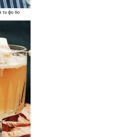
 та фо бо