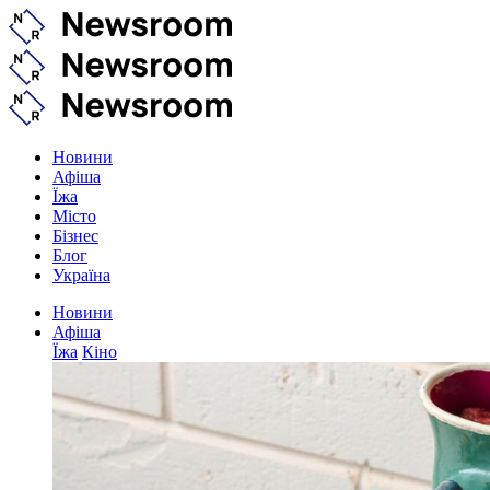
Новини
Афіша
Їжа
Місто
Бізнес
Блог
Україна
Новини
Афіша
Їжа
Кіно