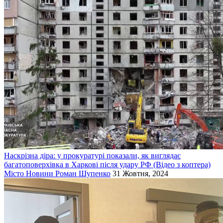
Наскрізна діра: у прокуратурі показали, як виглядає
багатоповерхівка в Харкові після удару РФ (Відео з коптера)
Місто
Новини
Роман Шупенко
31 Жовтня, 2024