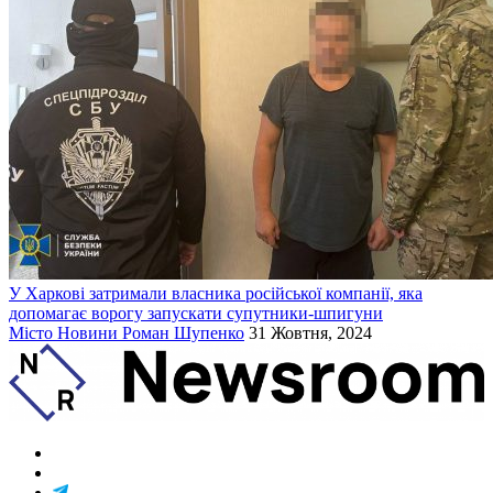
У Харкові затримали власника російської компанії, яка
допомагає ворогу запускати супутники-шпигуни
Місто
Новини
Роман Шупенко
31 Жовтня, 2024