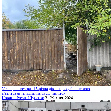
У лікарні померла 15-річна дівчина, яку бив цеглою,
зґвалтував та підпалив сусід-підліток
Новини
Роман Шупенко
31 Жовтня, 2024