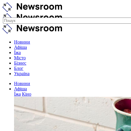
Новини
Афіша
Їжа
Місто
Бізнес
Блог
Україна
Новини
Афіша
Їжа
Кіно