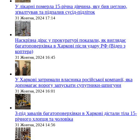
У лікарні померла 15-річна дівчина, яку бив цеглою,
зґвалтував та підпалив сусід-підліток
31 Жовтня, 2024 17:14
Наскрізна діра: у прокуратурі показали, як виглядає
багатоповерхівка в Харкові після удару РФ (Відео з
коптера)
31 Жовтня, 2024 16:45
У Харкові затримали власника російської компанії, яка
допомагає ворогу запускати супутники-шпигуни
31 Жовтня, 2024 16:01
З-під завалів багатоповерхівки в Харкові дістали тіла 15-
річного хлопця та чоловіка
31 Жовтня, 2024 14:56