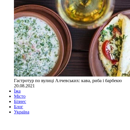
Гастротур по вулиці Алчевських: кава, риба і барбекю
20.08.2021
Їжа
Місто
Бізнес
Блог
Україна