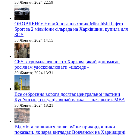
30 Жовтня, 2024 22:59
ОНОВЛЕНО: Новий позашляховик Mitsubishi Pajero
Sport за 2 мільйони сільрада на Харківщині купила для
ЗСУ
30 Жовтня, 2024 14:15
СБУ затримала вченого з Харкова, який допомагав
росіянам удосконалювати «шахеди»
30 Жовтня, 2024 13:31
Все озброєння ворога досягає центральної частини
Куп’янська, ситуація вкрай важка — начальник МВА
30 Жовтня, 2024 13:21
Від міста лишилися лише руїни: прикордонники
показали, як зараз виглядає Вовчанськ на Харківщині