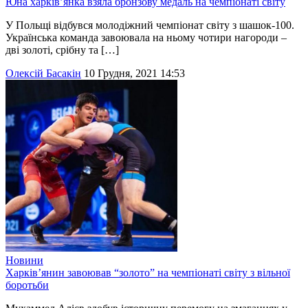
Юна харків’янка взяла бронзову медаль на чемпіонаті світу
У Польщі відбувся молодіжний чемпіонат світу з шашок-100.
Українська команда завоювала на ньому чотири нагороди –
дві золоті, срібну та […]
Олексій Басакін
10 Грудня, 2021 14:53
Новини
Харків’янин завоював “золото” на чемпіонаті світу з вільної
боротьби