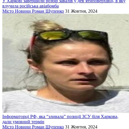
У Харкові завершили розбір завалів у дев’ятиповерхівці, в яку
влучила російська авіабомба
Місто
Новини
Роман Шупенко
31 Жовтня, 2024
Інформаторці РФ, яка “зливала” позиції ЗСУ біля Харкова,
дали умовний термін
Місто
Новини
Роман Шупенко
31 Жовтня, 2024