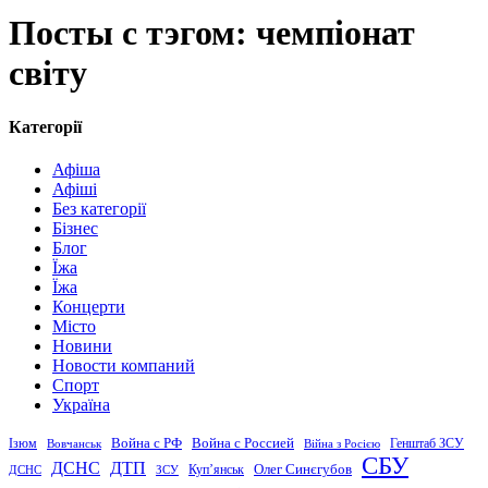
Посты с тэгом: чемпіонат
світу
Категорії
Афіша
Афіші
Без категорії
Бізнес
Блог
Їжа
Їжа
Концерти
Місто
Новини
Новости компаний
Спорт
Україна
Война с Россией
Война с РФ
Генштаб ЗСУ
Ізюм
Вовчанськ
Війна з Росією
СБУ
ДСНС
ДТП
Купʼянськ
Олег Синєгубов
ДСНС
ЗСУ