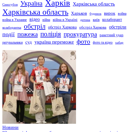
Харків
Україна
Харківська область
Синєгубов
Харківська область
Харьков
вирок
будинок
война
відео
київ
колаборант
война в Украине
війна
війна в Україні
дитина
обстріл
обстріли
обстріл Харкова
обстріл Харкова
колаборантка
поліція
прокуратура
події
пожежа
ракетний удар
фото
україна переможе
суд
рятувальники
фото та відео
хабар
Новини