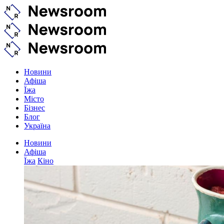
Новини
Афіша
Їжа
Місто
Бізнес
Блог
Україна
Новини
Афіша
Їжа
Кіно