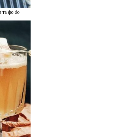
 та фо бо