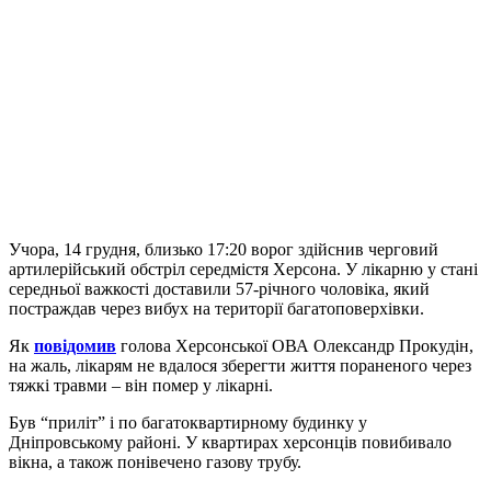
Учора, 14 грудня, близько 17:20 ворог здійснив черговий
артилерійський обстріл середмістя Херсона. У лікарню у стані
середньої важкості доставили 57-річного чоловіка, який
постраждав через вибух на території багатоповерхівки.
Як
повідомив
голова Херсонської ОВА Олександр Прокудін,
на жаль, лікарям не вдалося зберегти життя пораненого через
тяжкі травми – він помер у лікарні.
Був “приліт” і по багатоквартирному будинку у
Дніпровському районі. У квартирах херсонців повибивало
вікна, а також понівечено газову трубу.