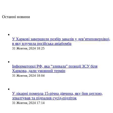
Останні новини
У Харкові завершили розбір завалів у дев’ятиповерхівці,
в яку влучила російська авіабомба
31 Жовтня, 2024 18:25
Інформаторці РФ, яка “зливала” позиції ЗСУ біля
Харкова, дали умовний термін
31 Жовтня, 2024 18:04
У лікарні померла 15-річна дівчина, яку бив цеглою,
зґвалтував та підпалив сусід-підліток
31 Жовтня, 2024 17:14