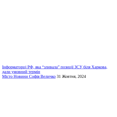
Інформаторці РФ, яка “зливала” позиції ЗСУ біля Харкова,
дали умовний термін
Місто
Новини
Софія Величко
31 Жовтня, 2024