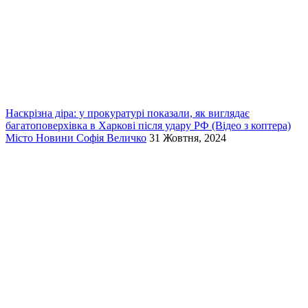
Наскрізна діра: у прокуратурі показали, як виглядає
багатоповерхівка в Харкові після удару РФ (Відео з коптера)
Місто
Новини
Софія Величко
31 Жовтня, 2024