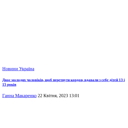
Новини
Україна
Двоє молодих чоловіків, щоб перетнути кордон, вдавали з себе дітей 13 і
15 років
Ганна Макаренко
22 Квітня, 2023 13:01