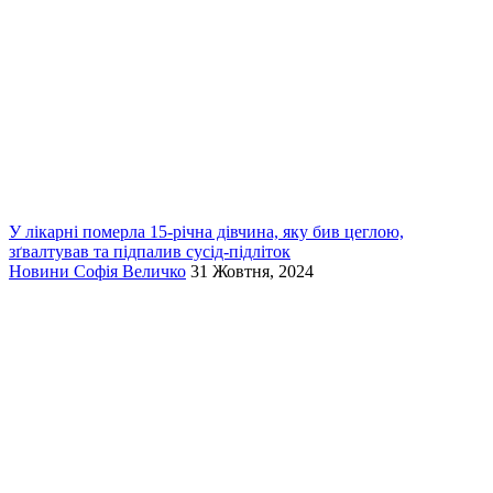
У лікарні померла 15-річна дівчина, яку бив цеглою,
зґвалтував та підпалив сусід-підліток
Новини
Софія Величко
31 Жовтня, 2024