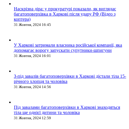
Наскрізна діра: у прокуратурі показали, як виглядає
багатоповерхівка в Харкові після удару РФ (Відео з
коптера)
31 Жовтня, 2024 16:45
У Харкові затримали власника російської компанії, яка
допомагає ворогу запускати супутники-шпигуни
31 Жовтня, 2024 16:01
З-під завалів багатоповерхівки в Харкові дістали тіла 15-
річного хлопця та чоловіка
31 Жовтня, 2024 14:56
Під завалами багатоповерхівки в Харкові знаходяться
тіла ще однієї дитини та чоловіка
31 Жовтня, 2024 12:59