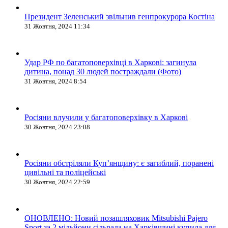
Президент Зеленський звільнив генпрокурора Костіна
31 Жовтня, 2024 11:34
Удар РФ по багатоповерхівці в Харкові: загинула
дитина, понад 30 людей постраждали (Фото)
31 Жовтня, 2024 8:54
Росіяни влучили у багатоповерхівку в Харкові
30 Жовтня, 2024 23:08
Росіяни обстріляли Купʼянщину: є загиблий, поранені
цивільні та поліцейські
30 Жовтня, 2024 22:59
ОНОВЛЕНО: Новий позашляховик Mitsubishi Pajero
Sport за 2 мільйони сільрада на Харківщині купила для