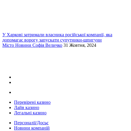
У Харкові затримали власника російської компанії, яка
допомагає ворогу запускати супутники-шпигуни
Місто
Новини
Софія Величко
31 Жовтня, 2024
Перевірені казино
Лайв казино
Легальні казино
Персоналії/Досьє
Новини компаній