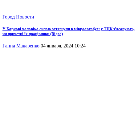
Город
Новости
У Харкові чоловіка силою затягнули в мікроавтобус: у ТЦК з’ясовують,
чи причетні їх працівники (Відео)
Ганна Макаренко
04 января, 2024 10:24