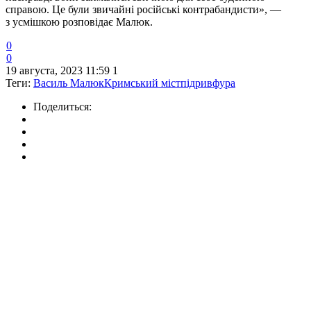
справою. Це були звичайні російські контрабандисти», —
з усмішкою розповідає Малюк.
0
0
19 августа, 2023 11:59
1
Теги:
Василь Малюк
Кримський міст
підрив
фура
Поделиться: