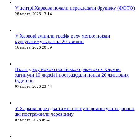
У центрі Харкова почали перекладати бруківку (ФОТО)
28 марта, 2026 13:14
У Харкові змінили графік руху метро: поїзди
курсуватимуть раз на 20 хвилин
16 марта, 2026 20:59
Після удару новою російською ракетою в Харкові
загинули 10 людей і постраждали понад 20 житлових
будинків
07 марта, 2026 23:44
У Харкові через два тижні почнуть ремонтувати дороги,
які постраждали через зиму
07 марта, 2026 0:24