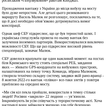
російським «гіперзвуковим» ракетам Кин­джал.
Проходження вантажу з України до місця вибуху на мосту
було дуже непростим. Але деталі цього ризикованого
маршруту Василь Малюк не розголошує, посилаючись на те,
що й досі необхідно обов’язково дотримуватись вимог
конспірації.
Однак шеф СБУ підкреслює, що це був тернистий шлях. І
українська спецслужба провела по ньому вантаж без
залучення іноземних партнерів. Використовувалися виключно
можливості СБУ. Що ще раз підкреслює високий рівень
спецоперації, зазначає Малюк.
СБУ довелося врахувати ще один важливий момент: на постах
біля Кримського мосту стоять спеціальні РЕБ, завдання
яких — збивати GPS-координати на вибухових пристроях,
налаштованих на певну точку. Команда, зібрана Малюком,
створила технічно складну систему, завдяки якій рано-вранці ­­­
8 жовтня 2022‑го вантаж «плівки» все‑таки злетів у повітря
приблизно на середині мосту.
«Ми сім кіл пекла пройшли, використали в темну стільки
людей! Росіяни «закрили» 22 людини — ув’язнили.
Інкримінують їм усім спів­участь у терористичному акті. Хоча
насправді вони займалися звичною для себе буденною