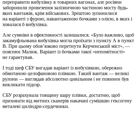
переправити вибухівку в товарних вагонах, але росіяни
заборонили провезення залізничною частиною мосту будь-
яких вантажів, крім військових. Зрештою зупинилися
на варіанті з фурою, навантаженою бочками з олією, в яких і
ховалася б вибухівка.
Але сумніви в ефективності залишалися. «Було важливо, щоб
закамуфльована вибухівка могла проїхати з пункту А в пункт
В. При цьому обов’язково перетнути Керченський міст», —
пояснює Малюк. Варіант із бочками такої «непомітності»
не гарантував.
І тоді шеф СБУ вигадав варіант із вибухівкою, обережно
обмотаною целофановою плівкою. Такий вантаж — великі
рулони — виглядав абсолютно цивільним і не повинен був
викликати підозр.
СБУ розрахувала товщину шару плівки, достатню, щоб
приховати від митних сканерів накачані сумішшю гексогену
металеві циліндри-сердечники.