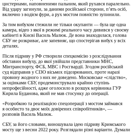
цистернами, наповненими пальним, який рухався паралельно.
Від удару загинули, за даними російської сторони, п’ять осіб,
включно з водієм фури, а рух мостом повністю зупинили.
За тим вибухом стежили не тільки окупанти — була ще одна
камера, відео з якої в режимі реального часу дивився у своєму
кабінеті в Києві Василь Малюк. Де вона знаходилася, голова
СБУ не розкриває, але запевняє, що спостерігав вибух у всіх
деталях.
Після підриву у РФ створили спецкомісію з розслідування
обставин вибуху, до якої увійшли представники МНС,
Мінтранспорту, ФСБ, МВС і Росгвардії. Згодом російський
суд відправив у СІЗО вісьмох підозрюваних, проте наразі
провину жодного з них не доведено. Московське «слідство»,
за оцінками СБУ, продемонструвало крайню ступінь
непрофесійності, адже оголосило в розшук керівника ГУР
Кирила Буданова, який не мав стосунку до операції.
«Розробкою та реалізацією спецоперації з мостом займався
я особисто та двоє моїх довірених співробітників», —
розповів Василь Малюк.
СБУ, за його словами, виношувала ідею підриву Кримського
мосту ще з весни 2022 року. Розглядали різні варіанти. Думали