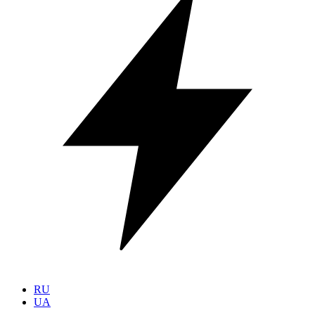
RU
UA