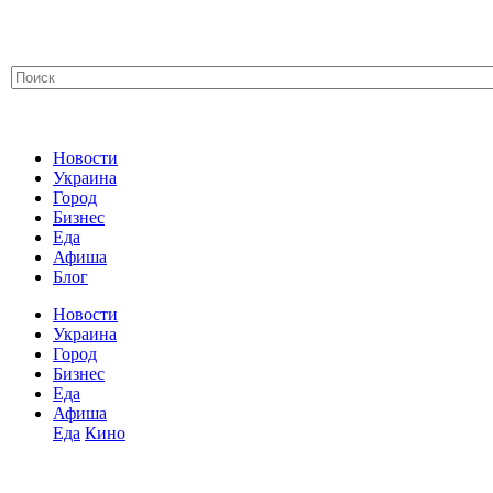
Новости
Украина
Город
Бизнес
Еда
Афиша
Блог
Новости
Украина
Город
Бизнес
Еда
Афиша
Еда
Кино