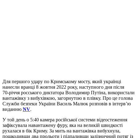
Для першого удару по Кримському мосту, який українці
нанесли вранці 8 жовтня 2022 року, наступного дня після
70‑річчя росського диктатора Володимир Путіна, використали
вантажівку з вибухівкою, загорнутою в плівку. Про це голова
Служби безпеки України Василь Малюк розповів в інтерв’ю
виданню
NV
.
У той день о 5:40 камера російської системи відео­стеження
зафіксувала навантажену фуру, яка на великій швидкості
рухалася в бік Криму. За мить на вантажівка вибухнула,
пошкодивши два прольоти і підпаливши залізничний потяг із