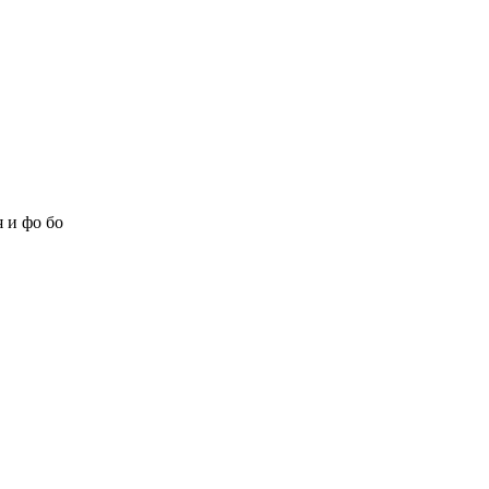
 и фо бо