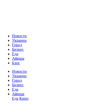
Новости
Украина
Город
Бизнес
Еда
Афиша
Блог
Новости
Украина
Город
Бизнес
Еда
Афиша
Еда
Кино