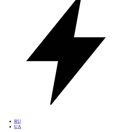
RU
UA