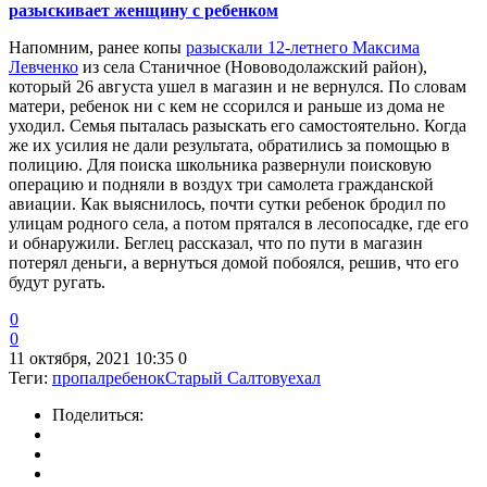
разыскивает женщину с ребенком
Напомним, ранее копы
разыскали 12-летнего Максима
Левченко
из села Станичное (Нововодолажский район),
который 26 августа ушел в магазин и не вернулся. По словам
матери, ребенок ни с кем не ссорился и раньше из дома не
уходил. Семья пыталась разыскать его самостоятельно. Когда
же их усилия не дали результата, обратились за помощью в
полицию. Для поиска школьника развернули поисковую
операцию и подняли в воздух три самолета гражданской
авиации. Как выяснилось, почти сутки ребенок бродил по
улицам родного села, а потом прятался в лесопосадке, где его
и обнаружили. Беглец рассказал, что по пути в магазин
потерял деньги, а вернуться домой побоялся, решив, что его
будут ругать.
0
0
11 октября, 2021 10:35
0
Теги:
пропал
ребенок
Старый Салтов
уехал
Поделиться: