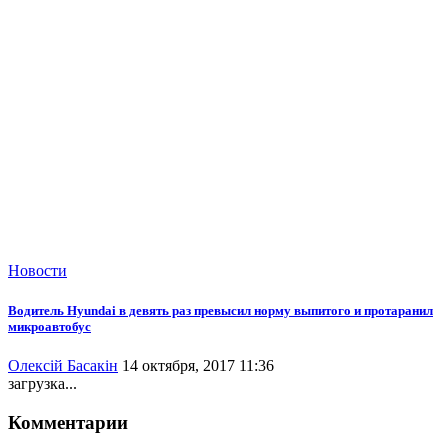
Новости
Водитель Hyundai в девять раз превысил норму выпитого и протаранил
микроавтобус
Олексій Басакін
14 октября, 2017 11:36
загрузка...
Комментарии