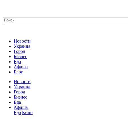
Новости
Украина
Город
Бизнес
Еда
Афиша
Блог
Новости
Украина
Город
Бизнес
Еда
Афиша
Еда
Кино