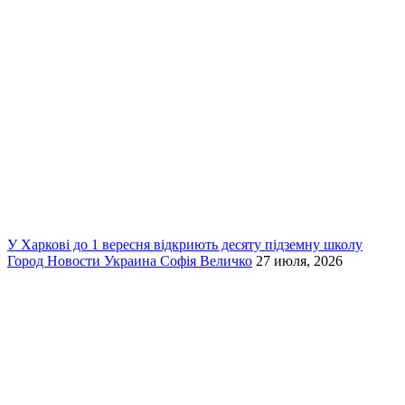
У Харкові до 1 вересня відкриють десяту підземну школу
Город
Новости
Украина
Софія Величко
27 июля, 2026