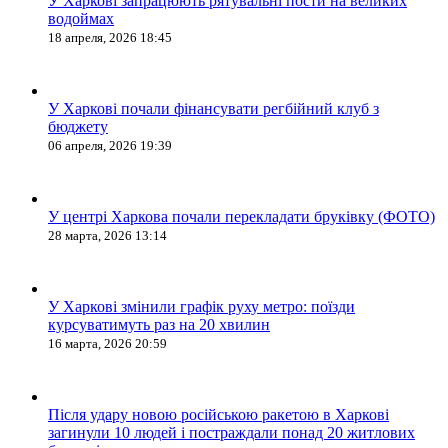
У Харкові запрацюють рятувальні пости на великих
водоймах
18 апреля, 2026 18:45
У Харкові почали фінансувати регбійний клуб з
бюджету
06 апреля, 2026 19:39
У центрі Харкова почали перекладати бруківку (ФОТО)
28 марта, 2026 13:14
У Харкові змінили графік руху метро: поїзди
курсуватимуть раз на 20 хвилин
16 марта, 2026 20:59
Після удару новою російською ракетою в Харкові
загинули 10 людей і постраждали понад 20 житлових