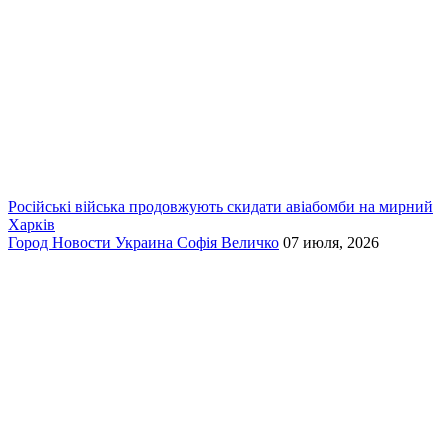
Російські війська продовжують скидати авіабомби на мирний
Харків
Город
Новости
Украина
Софія Величко
07 июля, 2026