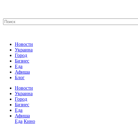
Новости
Украина
Город
Бизнес
Еда
Афиша
Блог
Новости
Украина
Город
Бизнес
Еда
Афиша
Еда
Кино