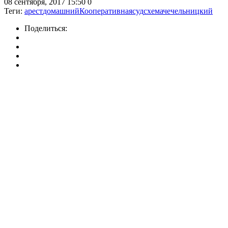
08 сентября, 2017 15:50
0
Теги:
арест
домашний
Кооперативная
суд
схема
чечельницкий
Поделиться: