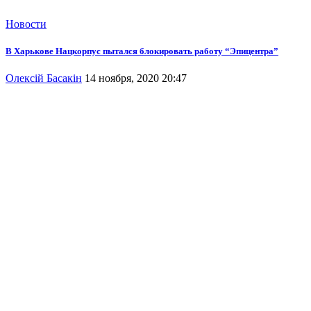
Новости
В Харькове Нацкорпус пытался блокировать работу “Эпицентра”
Олексій Басакін
14 ноября, 2020 20:47