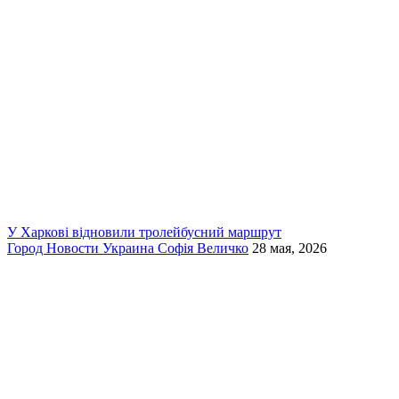
У Харкові відновили тролейбусний маршрут
Город
Новости
Украина
Софія Величко
28 мая, 2026