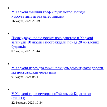
У Харкові змінили графік руху метро: поїзди
курсуватимуть раз на 20 хвилин
16 марта, 2026 20:59
Після удару новою російською ракетою в Харкові
загинули 10 людей і постраждали понад 20 житлових
будинків
07 марта, 2026 23:44
У Харкові через два тижні почнуть ремонтувати дороги,
які постраждали через зиму
07 марта, 2026 0:24
У Харкові горів ресторан «Той самий Баранчик»
(ФОТО)
22 февраля, 2026 10:34