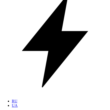
RU
UA