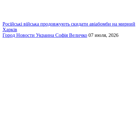
Російські війська продовжують скидати авіабомби на мирний
Харків
Город
Новости
Украина
Софія Величко
07 июля, 2026