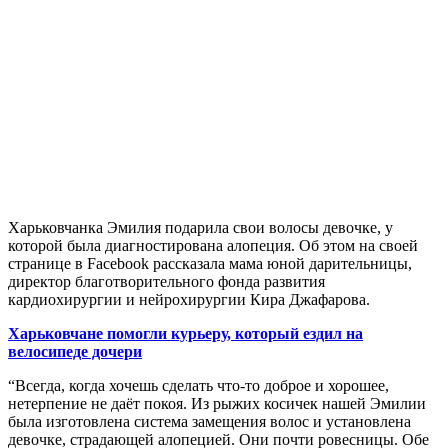
Харьковчанка Эмилия подарила свои волосы девочке, у
которой была диагностирована алопеция. Об этом на своей
странице в Facebook рассказала мама юной дарительницы,
директор благотворительного фонда развития
кардиохирургии и нейрохирургии Кира Джафарова.
Харьковчане помогли курьеру, который ездил на
велосипеде дочери
“Всегда, когда хочешь сделать что-то доброе и хорошее,
нетерпение не даёт покоя. Из рыжих косичек нашей Эмилии
была изготовлена система замещения волос и установлена
девочке, страдающей алопецией. Они почти ровесницы. Обе