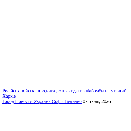
Російські війська продовжують скидати авіабомби на мирний
Харків
Город
Новости
Украина
Софія Величко
07 июля, 2026