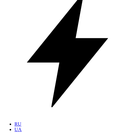
RU
UA