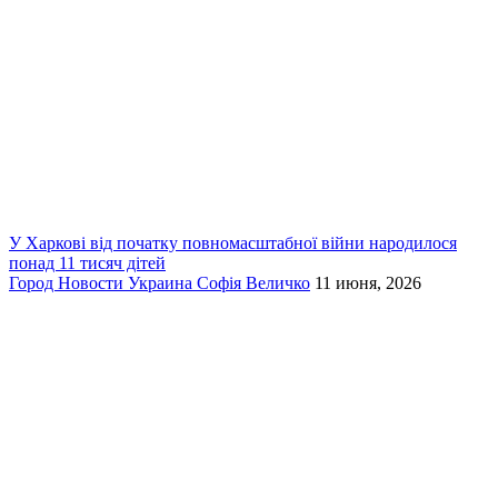
У Харкові від початку повномасштабної війни народилося
понад 11 тисяч дітей
Город
Новости
Украина
Софія Величко
11 июня, 2026