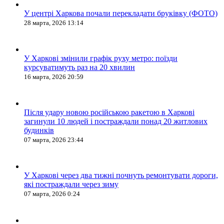
У центрі Харкова почали перекладати бруківку (ФОТО)
28 марта, 2026 13:14
У Харкові змінили графік руху метро: поїзди
курсуватимуть раз на 20 хвилин
16 марта, 2026 20:59
Після удару новою російською ракетою в Харкові
загинули 10 людей і постраждали понад 20 житлових
будинків
07 марта, 2026 23:44
У Харкові через два тижні почнуть ремонтувати дороги,
які постраждали через зиму
07 марта, 2026 0:24