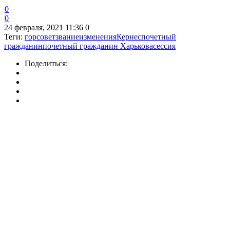
0
0
24 февраля, 2021 11:36
0
Теги:
горсовет
звание
изменения
Кернес
почетный
гражданин
почетный гражданин Харькова
сессия
Поделиться: