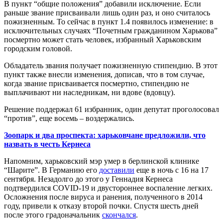
В пункт “общие положения” добавили исключение. Если
раньше звание присваивали лишь один раз, и оно считалось
пожизненным. То сейчас в пункт 1.4 появилось изменение: в
исключительных случаях “Почетным гражданином Харькова”
посмертно может стать человек, избранный Харьковским
городским головой.
Обладатель звания получает пожизненную стипендию. В этот
пункт также внесли изменения, дописав, что в том случае,
когда звание присваивается посмертно, стипендию не
выплачивают ни наследникам, ни вдове (вдовцу).
Решение поддержал 61 избранник, один депутат проголосовал
“против”, еще восемь – воздержались.
Зоопарк и два проспекта: харьковчане предложили, что
назвать в честь Кернеса
Напомним, харьковский мэр умер в берлинской клинике
“Шарите”. В Германию его
доставили
еще в ночь с 16 на 17
сентября. Незадолго до этого у Геннадия Кернеса
подтвердился COVID-19 и двустороннее воспаление легких.
Осложнения после вируса и ранения, полученного в 2014
году, привели к отказу второй почки. Спустя шесть дней
после этого градоначальник
скончался
.