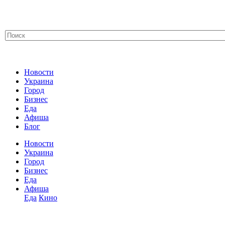
Новости
Украина
Город
Бизнес
Еда
Афиша
Блог
Новости
Украина
Город
Бизнес
Еда
Афиша
Еда
Кино