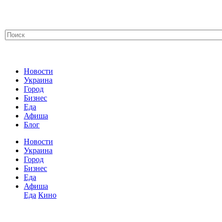
Новости
Украина
Город
Бизнес
Еда
Афиша
Блог
Новости
Украина
Город
Бизнес
Еда
Афиша
Еда
Кино