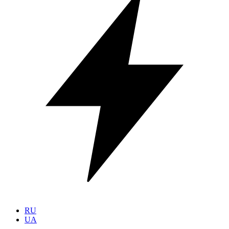
RU
UA