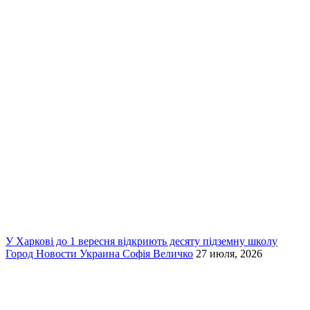
У Харкові до 1 вересня відкриють десяту підземну школу
Город
Новости
Украина
Софія Величко
27 июля, 2026