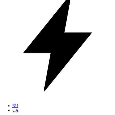
RU
UA