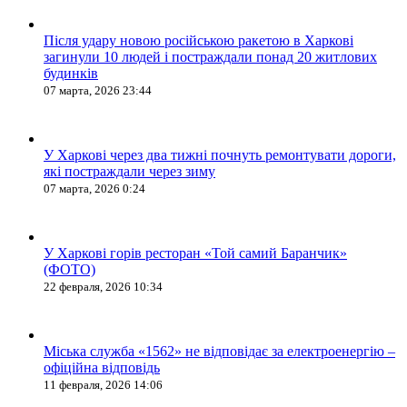
Після удару новою російською ракетою в Харкові
загинули 10 людей і постраждали понад 20 житлових
будинків
07 марта, 2026 23:44
У Харкові через два тижні почнуть ремонтувати дороги,
які постраждали через зиму
07 марта, 2026 0:24
У Харкові горів ресторан «Той самий Баранчик»
(ФОТО)
22 февраля, 2026 10:34
Міська служба «1562» не відповідає за електроенергію –
офіційна відповідь
11 февраля, 2026 14:06