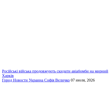
Російські війська продовжують скидати авіабомби на мирний
Харків
Город
Новости
Украина
Софія Величко
07 июля, 2026