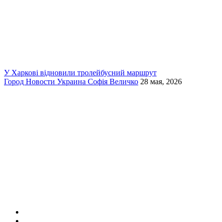
У Харкові відновили тролейбусний маршрут
Город
Новости
Украина
Софія Величко
28 мая, 2026