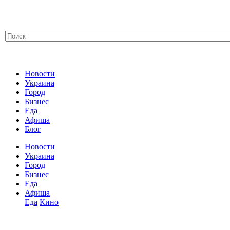
Новости
Украина
Город
Бизнес
Еда
Афиша
Блог
Новости
Украина
Город
Бизнес
Еда
Афиша
Еда
Кино