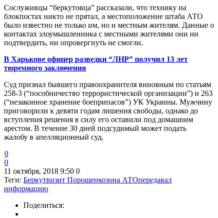
Сослуживцы “беркутовца” рассказали, что технику на
блокпостах никто не прятал, а местоположение штаба АТО
было известно не только им, но и местным жителям. Данные о
контактах злоумышленника с местными жителями они ни
подтвердить, ни опровергнуть не смогли.
В Харькове офицер разведки “ЛНР” получил 13 лет
тюремного заключения
Суд признал бывшего правоохранителя виновным по статьям
258-3 (“пособничество террористической организации”) и 263
(“незаконное хранение боеприпасов”) УК Украины. Мужчину
приговорили к девяти годам лишения свободы, однако до
вступления решения в силу его оставили под домашним
арестом. В течение 30 дней подсудимый может подать
жалобу в апелляционный суд.
0
0
11 октября, 2018 9:50
0
Теги:
Беркут
визит Порошенко
зона АТО
передавал
информацию
Поделиться: