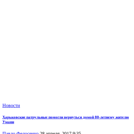
Новости
Харьковские патрульные помогли вернуться домой 80-летнему жителю
Умани
Павло Федосенко
28 апреля, 2017 9:35