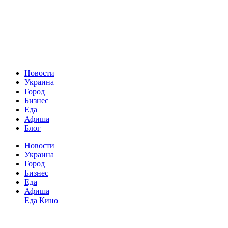
Новости
Украина
Город
Бизнес
Еда
Афиша
Блог
Новости
Украина
Город
Бизнес
Еда
Афиша
Еда
Кино