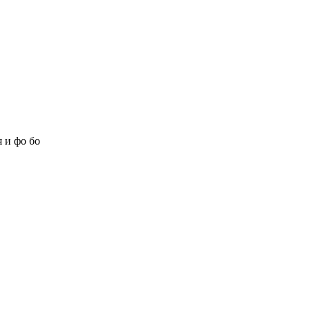
 и фо бо