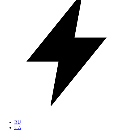
RU
UA