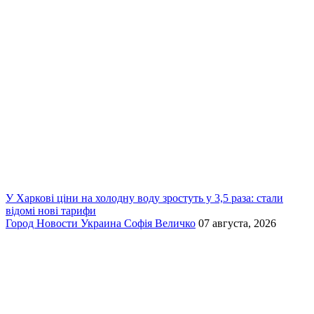
У Харкові ціни на холодну воду зростуть у 3,5 раза: стали
відомі нові тарифи
Город
Новости
Украина
Софія Величко
07 августа, 2026