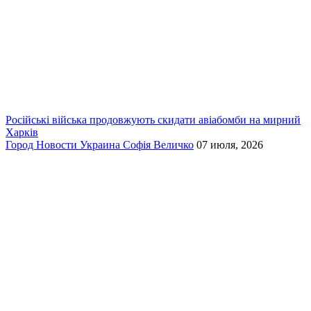
Російські війська продовжують скидати авіабомби на мирний
Харків
Город
Новости
Украина
Софія Величко
07 июля, 2026