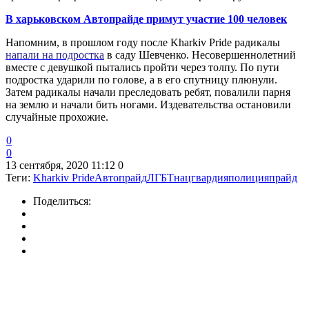
В харьковском Автопрайде примут участие 100 человек
Напомним, в прошлом году после Kharkiv Pride радикалы
напали на подростка
в саду Шевченко. Несовершеннолетний
вместе с девушкой пытались пройти через толпу. По пути
подростка ударили по голове, а в его спутницу плюнули.
Затем радикалы начали преследовать ребят, повалили парня
на землю и начали бить ногами. Издевательства остановили
случайные прохожие.
0
0
13 сентября, 2020 11:12
0
Теги:
Kharkiv Pride
Автопрайд
ЛГБТ
нацгвардия
полиция
прайд
Поделиться: