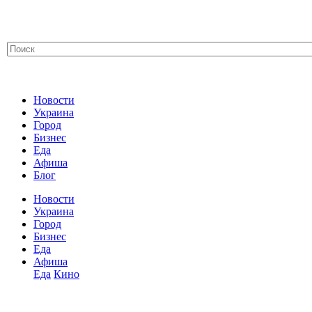
Новости
Украина
Город
Бизнес
Еда
Афиша
Блог
Новости
Украина
Город
Бизнес
Еда
Афиша
Еда
Кино