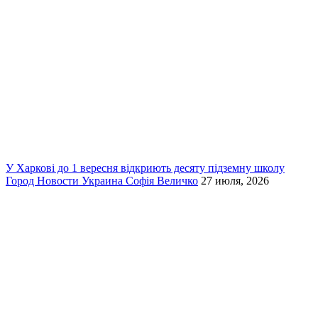
У Харкові до 1 вересня відкриють десяту підземну школу
Город
Новости
Украина
Софія Величко
27 июля, 2026