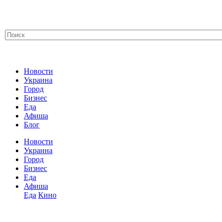
Новости
Украина
Город
Бизнес
Еда
Афиша
Блог
Новости
Украина
Город
Бизнес
Еда
Афиша
Еда
Кино