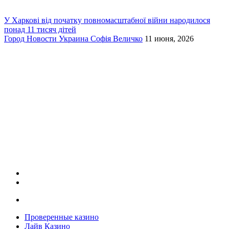
У Харкові від початку повномасштабної війни народилося
понад 11 тисяч дітей
Город
Новости
Украина
Софія Величко
11 июня, 2026
Проверенные казино
Лайв Казино