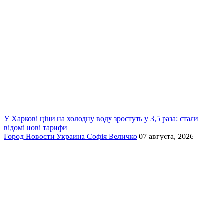
У Харкові ціни на холодну воду зростуть у 3,5 раза: стали
відомі нові тарифи
Город
Новости
Украина
Софія Величко
07 августа, 2026