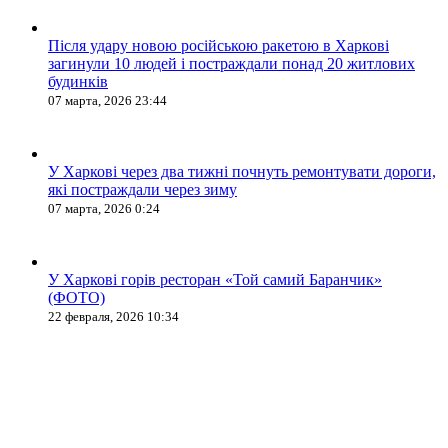
Після удару новою російською ракетою в Харкові
загинули 10 людей і постраждали понад 20 житлових
будинків
07 марта, 2026 23:44
У Харкові через два тижні почнуть ремонтувати дороги,
які постраждали через зиму
07 марта, 2026 0:24
У Харкові горів ресторан «Той самий Баранчик»
(ФОТО)
22 февраля, 2026 10:34