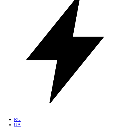
RU
UA