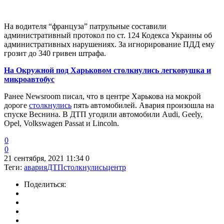
На водителя “француза” патрульные составили
административный протокол по ст. 124 Кодекса Украины об
административных нарушениях. За игнорирование ПДД ему
грозит до 340 гривен штрафа.
На Окружной под Харьковом столкнулись легковушка и
микроавтобус
Ранее Newsroom писал, что в центре Харькова на мокрой
дороге
столкнулись
пять автомобилей. Авария произошла на
спуске Веснина. В ДТП угодили автомобили Audi, Geely,
Opel, Volkswagen Passat и Lincoln.
0
0
21 сентября, 2021 11:34
0
Теги:
авария
ДТП
столкнулись
центр
Поделиться: