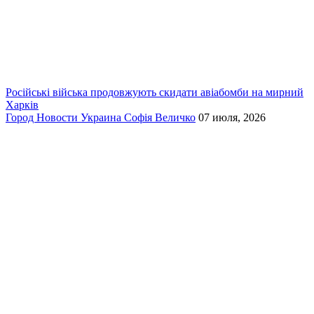
Російські війська продовжують скидати авіабомби на мирний
Харків
Город
Новости
Украина
Софія Величко
07 июля, 2026