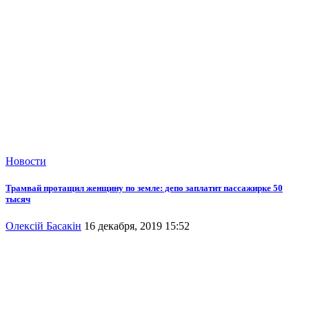
Новости
Трамвай протащил женщину по земле: депо заплатит пассажирке 50
тысяч
Олексій Басакін
16 декабря, 2019 15:52