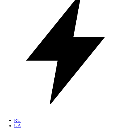
RU
UA