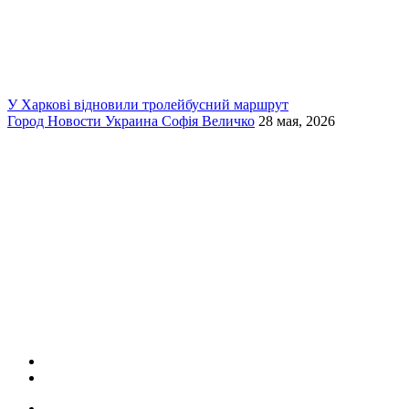
У Харкові відновили тролейбусний маршрут
Город
Новости
Украина
Софія Величко
28 мая, 2026