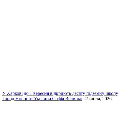
У Харкові до 1 вересня відкриють десяту підземну школу
Город
Новости
Украина
Софія Величко
27 июля, 2026