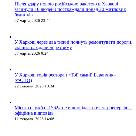
Після удару новою російською ракетою в Харкові
загинули 10 людей і постраждали понад 20 житлових
будинків
07 марта, 2026 23:44
У Харкові через два тижні почнуть ремонтувати дороги,
які постраждали через зиму
07 марта, 2026 0:24
У Харкові горів ресторан «Той самий Баранчик»
(ФОТО)
22 февраля, 2026 10:34
Міська служба «1562» не відповідає за електроенергію –
офіційна відповідь
11 февраля, 2026 14:06