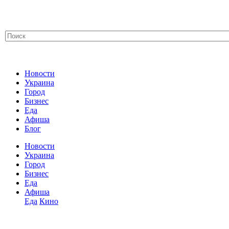
Новости
Украина
Город
Бизнес
Еда
Афиша
Блог
Новости
Украина
Город
Бизнес
Еда
Афиша
Еда
Кино