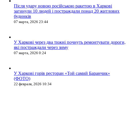
Після удару новою російською ракетою в Харкові
загинули 10 людей і постраждали понад 20 житлових
будинків
07 марта, 2026 23:44
У Харкові через два тижні почнуть ремонтувати дороги,
які постраждали через зиму
07 марта, 2026 0:24
У Харкові горів ресторан «Той самий Баранчик»
(ФОТО)
22 февраля, 2026 10:34