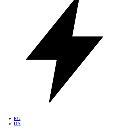
RU
UA