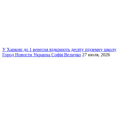
У Харкові до 1 вересня відкриють десяту підземну школу
Город
Новости
Украина
Софія Величко
27 июля, 2026