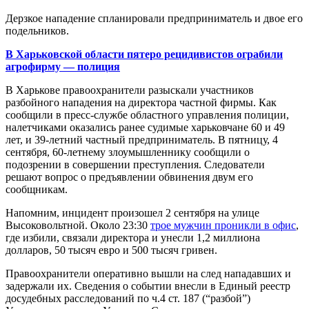
Дерзкое нападение спланировали предприниматель и двое его
подельников.
В Харьковской области пятеро рецидивистов ограбили
агрофирму — полиция
В Харькове правоохранители разыскали участников
разбойного нападения на директора частной фирмы. Как
сообщили в пресс-службе областного управления полиции,
налетчиками оказались ранее судимые харьковчане 60 и 49
лет, и 39-летний частный предприниматель. В пятницу, 4
сентября, 60-летнему злоумышленнику сообщили о
подозрении в совершении преступления. Следователи
решают вопрос о предъявлении обвинения двум его
сообщникам.
Напомним, инцидент произошел 2 сентября на улице
Высоковольтной. Около 23:30
трое мужчин проникли в офис
,
где избили, связали директора и унесли 1,2 миллиона
долларов, 50 тысяч евро и 500 тысяч гривен.
Правоохранители оперативно вышли на след нападавших и
задержали их. Сведения о событии внесли в Единый реестр
досудебных расследований по ч.4 ст. 187 (“разбой”)