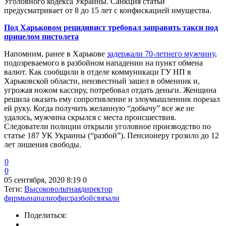
Уголовного кодекса Украины. Санкция статьи
предусматривает от 8 до 15 лет с конфискацией имущества.
Под Харьковом рецидивист требовал заправить такси под
прицелом пистолета
Напомним, ранее в Харькове
задержали 70-летнего мужчину
,
подозреваемого в разбойном нападении на пункт обмена
валют. Как сообщили в отделе коммуникаци ГУ НП в
Харьковской области, неизвестный зашел в обменник и,
угрожая ножом кассиру, потребовал отдать деньги. Женщина
решила оказать ему сопротивление и злоумышленник порезал
ей руку. Когда получить желанную “добычу” все же не
удалось, мужчина скрылся с места происшествия.
Следователи полиции открыли уголовное производство по
статье 187 УК Украины (“разбой”). Пенсионеру грозило до 12
лет лишения свободы.
0
0
05 сентября, 2020 8:19
0
Теги:
Высоковольтная
директор
фирмы
напали
офис
разбой
связали
Поделиться: