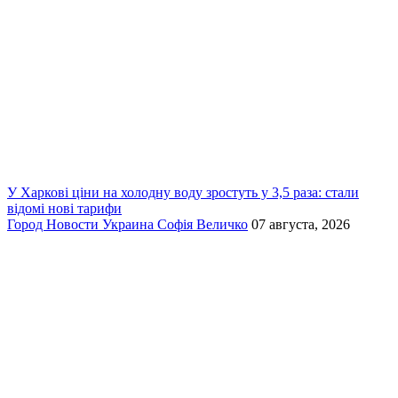
У Харкові ціни на холодну воду зростуть у 3,5 раза: стали
відомі нові тарифи
Город
Новости
Украина
Софія Величко
07 августа, 2026