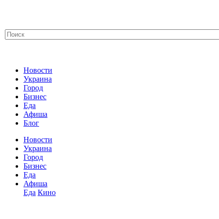
Новости
Украина
Город
Бизнес
Еда
Афиша
Блог
Новости
Украина
Город
Бизнес
Еда
Афиша
Еда
Кино